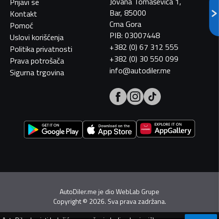
Jovana Tomaševića 1,
Prijavi se
Bar, 85000
Kontakt
Crna Gora
Pomoć
PIB: 03007448
Uslovi korišćenja
+382 (0) 67 312 555
Politika privatnosti
+382 (0) 30 550 099
Prava potrošača
info@autodiler.me
Sigurna trgovina
AutoDiler.me je dio
WebLab Grupe
Copyright
©
2026. Sva prava zadržana.