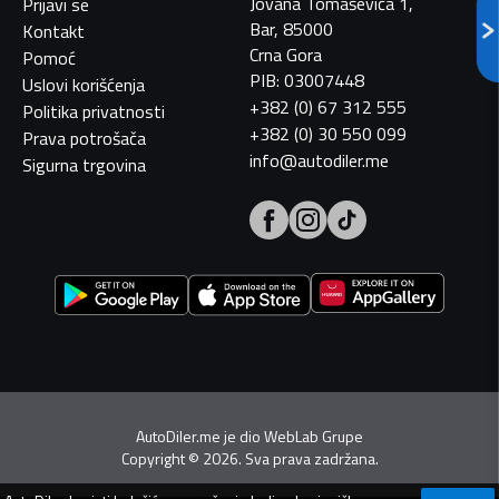
Jovana Tomaševića 1,
Prijavi se
Bar, 85000
Kontakt
Crna Gora
Pomoć
PIB: 03007448
Uslovi korišćenja
+382 (0) 67 312 555
Politika privatnosti
+382 (0) 30 550 099
Prava potrošača
info@autodiler.me
Sigurna trgovina
AutoDiler.me je dio
WebLab Grupe
Copyright
©
2026. Sva prava zadržana.