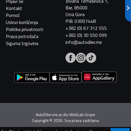
Jovana Tomaševića 1,
Prijavi se
Bar, 85000
Kontakt
Crna Gora
Pomoć
PIB: 03007448
Uslovi korišćenja
+382 (0) 67 312 555
Politika privatnosti
+382 (0) 30 550 099
Prava potrošača
info@autodiler.me
Sigurna trgovina
AutoDiler.me je dio
WebLab Grupe
Copyright
©
2026. Sva prava zadržana.