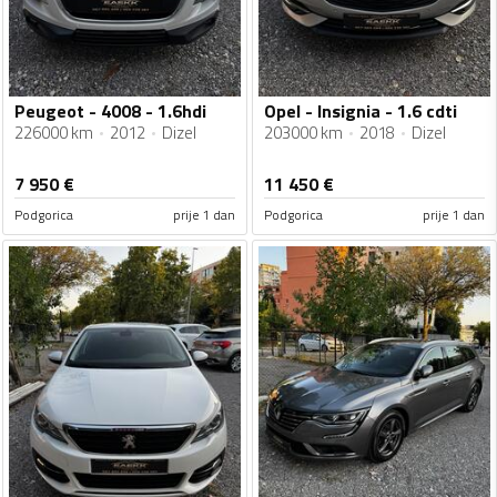
Peugeot - 4008 - 1.6hdi
Opel - Insignia - 1.6 cdti
226000 km
2012
Dizel
203000 km
2018
Dizel
7 950
€
11 450
€
Podgorica
prije 1 dan
Podgorica
prije 1 dan