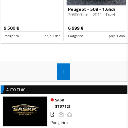
Peugeot - 508 - 1.6hdi
205000 km
2011
Dizel
9 500
€
6 999
€
Podgorica
prije 1 dan
Podgorica
prije 1 dan
1
AUTO PLAC
SASK
(
IT5712
)
Podgorica