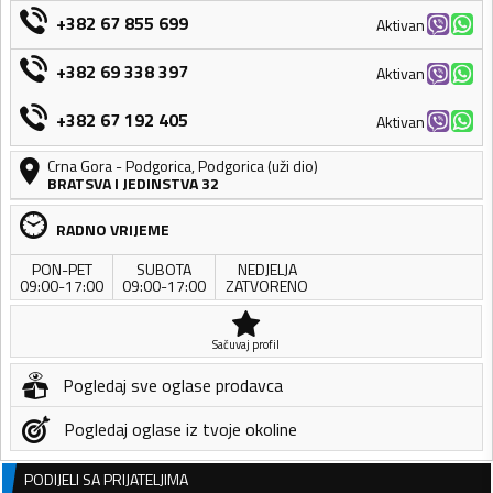
+382 67 855 699
Aktivan
+382 69 338 397
Aktivan
+382 67 192 405
Aktivan
Crna Gora
-
Podgorica
,
Podgorica (uži dio)
BRATSVA I JEDINSTVA 32
RADNO VRIJEME
PON-PET
SUBOTA
NEDJELJA
09:00-17:00
09:00-17:00
ZATVORENO
Sačuvaj profil
Pogledaj sve oglase prodavca
Pogledaj oglase iz tvoje okoline
PODIJELI SA PRIJATELJIMA