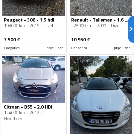
Peugeot - 308 - 1.5 hdi
Renault - Talisman - 1.6 dci
198000 km
2019
Dizel
228000 km
2017
Dizel
7 500
€
10 950
€
Podgorica
prije 1 dan
Podgorica
prije 1 dan
Citroen - DS5 - 2.0 HDI
124000 km
2012
Hibrid dizel