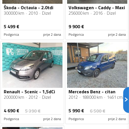
Škoda - Octavia - 2.0tdi
Volkswagen - Caddy - Maxi
300000 km
2010
Dizel
256000 km
2016
Dizel
5 499
€
9 900
€
Podgorica
prije 2 dana
Podgorica
prije 2 dana
Renault - Scenic - 1,5dCi
Mercedes Benz - citan
200000 km
2012
Dizel
2012
188000 km
1461 cm3
4 690
€
5 990
€
5 390
€
6 500
€
Podgorica
prije 2 dana
Podgorica
prije 2 dana