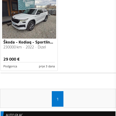
Škoda - Kodiaq - Sportline 4x4
230000 km
2022
Dizel
29 000
€
Podgorica
prije 3 dana
1
AUTO PLAC