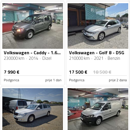
Volkswagen - Caddy - 1.6tdi
Volkswagen - Golf 8 - DSG
230000 km
2014
Dizel
210000 km
2021
Benzin
17 500
€
7 990
€
18 500
€
Podgorica
prije 1 dan
Podgorica
prije 2 dana