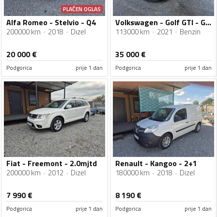
PLAĆEN OGLAS
Alfa Romeo - Stelvio - Q4
Volkswagen - Golf GTI - GTI
200000 km
2018
Dizel
113000 km
2021
Benzin
20 000
€
35 000
€
Podgorica
prije 1 dan
Podgorica
prije 1 dan
Fiat - Freemont - 2.0mjtd
Renault - Kangoo - 2+1
200000 km
2012
Dizel
180000 km
2018
Dizel
7 990
€
8 190
€
Podgorica
prije 1 dan
Podgorica
prije 1 dan