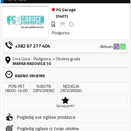
PG Garage
(
II401
)
Podgorica
+382 67 277 404
Aktivan
Crna Gora
-
Podgorica
,
> Okolina grada
MARKA RADOVICA 10
RADNO VRIJEME
PON-PET
SUBOTA
NEDJELJA
08:00-16:00
ZATVORENO
ZATVORENO
Sačuvaj profil
Pogledaj sve oglase prodavca
Pogledaj oglase iz tvoje okoline