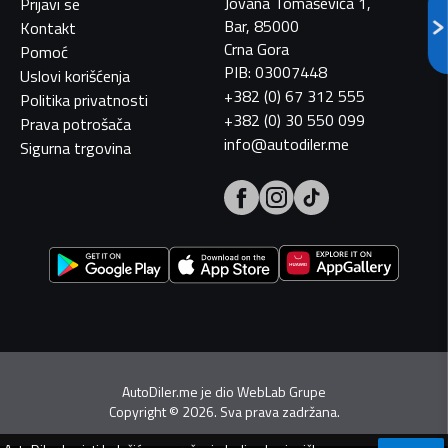
Jovana Tomaševića 1,
Prijavi se
Bar, 85000
Kontakt
Crna Gora
Pomoć
PIB: 03007448
Uslovi korišćenja
+382 (0) 67 312 555
Politika privatnosti
+382 (0) 30 550 099
Prava potrošača
info@autodiler.me
Sigurna trgovina
AutoDiler.me je dio
WebLab Grupe
Copyright
©
2026. Sva prava zadržana.