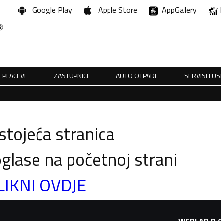
Google Play
Apple Store
AppGallery
 PLACEVI
ZASTUPNICI
AUTO OTPADI
SERVISI I U
tojeća stranica
glase na početnoj strani
LIKNI OVDJE
WEBLAB D.O