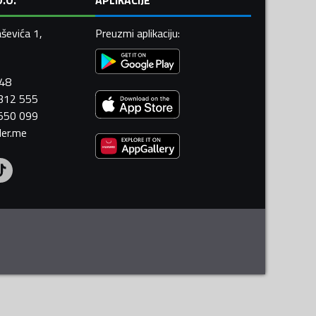
ševića 1,
Preuzmi aplikaciju
:
448
 312 555
 550 099
ler.me