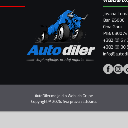
Jovana Toma
Bar, 85000
Crna Gora
PIB: 03007
+382 (0) 67
+382 (0) 30
info@autodi
AutoDiler.me je dio
WebLab Grupe
Copyright
©
2026. Sva prava zadržana.