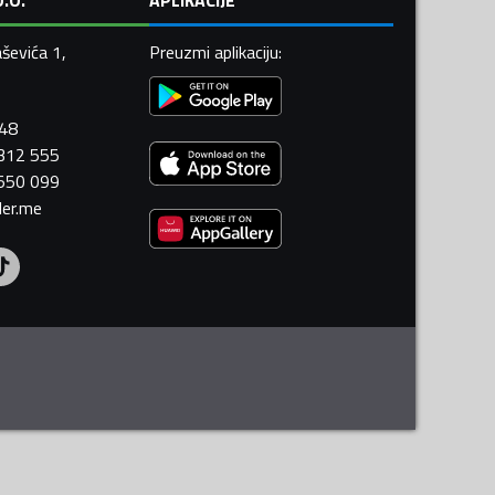
ševića 1,
Preuzmi aplikaciju
:
448
 312 555
 550 099
ler.me