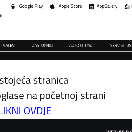
Google Play
Apple Store
AppGallery
 PLACEVI
ZASTUPNICI
AUTO OTPADI
SERVISI I U
tojeća stranica
glase na početnoj strani
LIKNI OVDJE
WEBLAB D.O