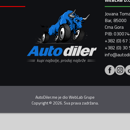
Jovana Toma
Bar, 85000
Crna Gora
PIB: 03007
+382 (0) 67
+382 (0) 30
info@autodi
AutoDiler.me je dio
WebLab Grupe
Copyright
©
2026. Sva prava zadržana.