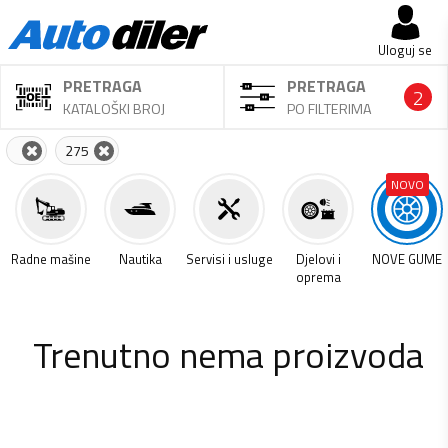
Uloguj se
PRETRAGA
PRETRAGA
2
KATALOŠKI BROJ
PO FILTERIMA
275
NOVO
a
Radne mašine
Nautika
Servisi i usluge
Djelovi i
NOVE GUME
oprema
Trenutno nema proizvoda