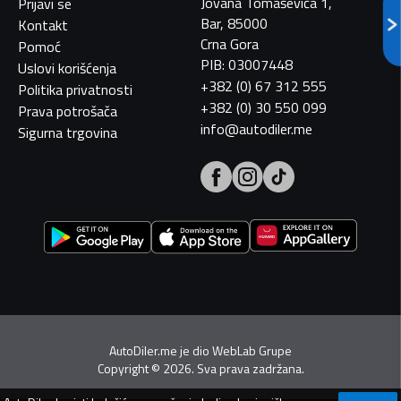
Jovana Tomaševića 1,
Prijavi se
Bar, 85000
Kontakt
Crna Gora
Pomoć
PIB: 03007448
Uslovi korišćenja
+382 (0) 67 312 555
Politika privatnosti
+382 (0) 30 550 099
Prava potrošača
info@autodiler.me
Sigurna trgovina
AutoDiler.me je dio
WebLab Grupe
Copyright
©
2026. Sva prava zadržana.