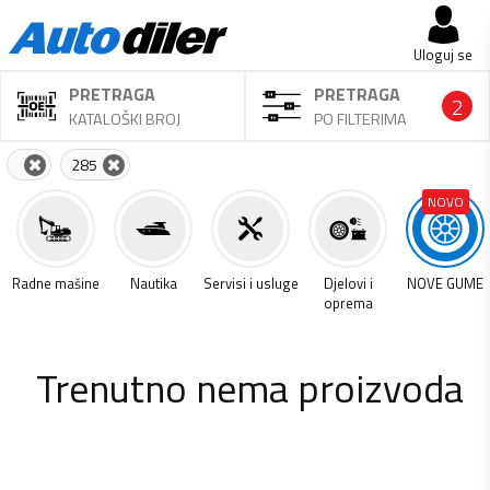
Uloguj se
PRETRAGA
PRETRAGA
2
KATALOŠKI BROJ
PO FILTERIMA
285
NOVO
a
Radne mašine
Nautika
Servisi i usluge
Djelovi i
NOVE GUME
oprema
Trenutno nema proizvoda