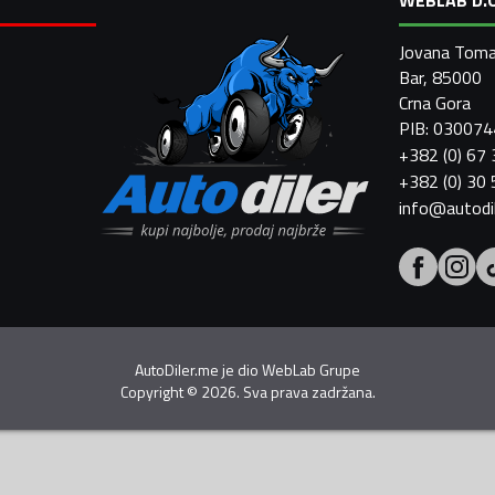
Jovana Toma
Bar, 85000
Crna Gora
PIB: 03007
+382 (0) 67
+382 (0) 30
info@autodi
AutoDiler.me je dio
WebLab Grupe
Copyright
©
2026. Sva prava zadržana.