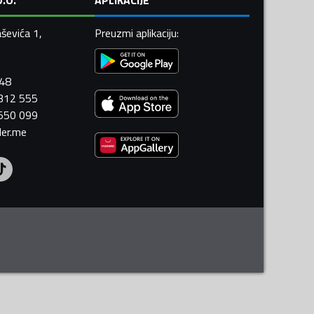
ševića 1,
Preuzmi aplikaciju
:
448
 312 555
 550 099
ler.me