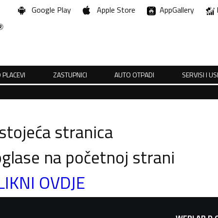
Google Play
Apple Store
AppGallery
 PLACEVI
ZASTUPNICI
AUTO OTPADI
SERVISI I U
tojeća stranica
glase na početnoj strani
LIKNI OVDJE
WEBLAB D.O