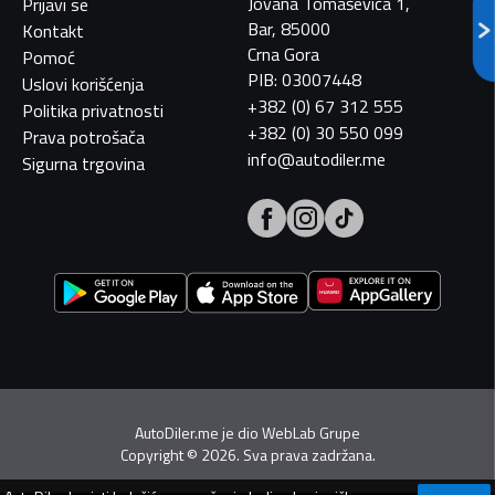
Jovana Tomaševića 1,
Prijavi se
Bar, 85000
Kontakt
Crna Gora
Pomoć
PIB: 03007448
Uslovi korišćenja
+382 (0) 67 312 555
Politika privatnosti
+382 (0) 30 550 099
Prava potrošača
info@autodiler.me
Sigurna trgovina
AutoDiler.me je dio
WebLab Grupe
Copyright
©
2026. Sva prava zadržana.