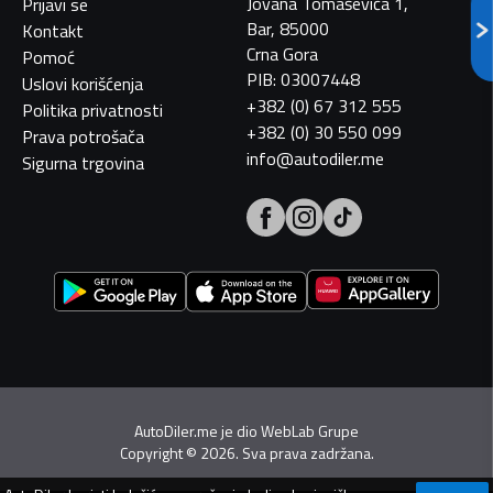
Jovana Tomaševića 1,
Prijavi se
Bar, 85000
Kontakt
Crna Gora
Pomoć
PIB: 03007448
Uslovi korišćenja
+382 (0) 67 312 555
Politika privatnosti
+382 (0) 30 550 099
Prava potrošača
info@autodiler.me
Sigurna trgovina
AutoDiler.me je dio
WebLab Grupe
Copyright
©
2026. Sva prava zadržana.