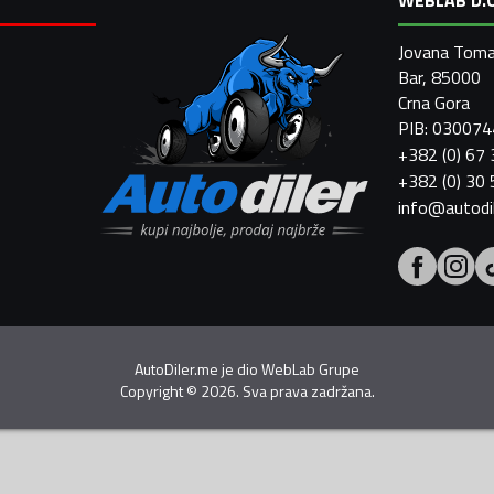
Jovana Toma
Bar, 85000
Crna Gora
PIB: 03007
+382 (0) 67
+382 (0) 30
info@autodi
AutoDiler.me je dio
WebLab Grupe
Copyright
©
2026. Sva prava zadržana.