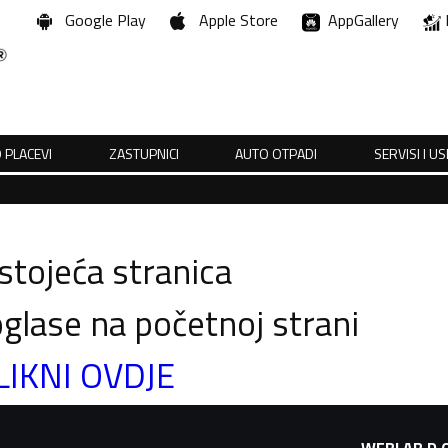
Google Play
Apple Store
AppGallery
 PLACEVI
ZASTUPNICI
AUTO OTPADI
SERVISI I U
tojeća stranica
glase na početnoj strani
LIKNI OVDJE
WEBLAB D.O