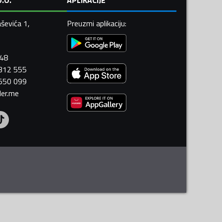
ševića 1,
Preuzmi aplikaciju
:
448
 312 555
 550 099
ler.me