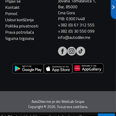
Jovana Tomaševića 1,
Prijavi se
Bar, 85000
Kontakt
Crna Gora
Pomoć
PIB: 03007448
Uslovi korišćenja
+382 (0) 67 312 555
Politika privatnosti
+382 (0) 30 550 099
Prava potrošača
info@autodiler.me
Sigurna trgovina
AutoDiler.me je dio
WebLab Grupe
Copyright
©
2026. Sva prava zadržana.