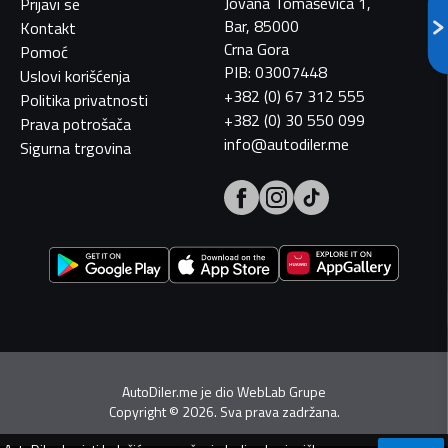
Jovana Tomaševića 1,
Prijavi se
Bar, 85000
Kontakt
Crna Gora
Pomoć
PIB: 03007448
Uslovi korišćenja
+382 (0) 67 312 555
Politika privatnosti
+382 (0) 30 550 099
Prava potrošača
info@autodiler.me
Sigurna trgovina
AutoDiler.me je dio
WebLab Grupe
Copyright
©
2026. Sva prava zadržana.