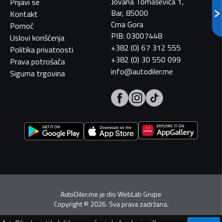
Jovana Tomaševića 1,
Prijavi se
Bar, 85000
Kontakt
Crna Gora
Pomoć
PIB: 03007448
Uslovi korišćenja
+382 (0) 67 312 555
Politika privatnosti
+382 (0) 30 550 099
Prava potrošača
info@autodiler.me
Sigurna trgovina
AutoDiler.me je dio
WebLab Grupe
Copyright
©
2026. Sva prava zadržana.