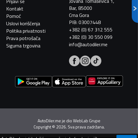
Jovana Tomaševića 1,
Prijavi se
Bar, 85000
Kontakt
Crna Gora
Pomoć
PIB: 03007448
Uslovi korišćenja
+382 (0) 67 312 555
Politika privatnosti
+382 (0) 30 550 099
Prava potrošača
info@autodiler.me
Sigurna trgovina
AutoDiler.me je dio
WebLab Grupe
Copyright
©
2026. Sva prava zadržana.