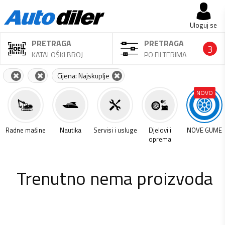
Uloguj se
PRETRAGA
PRETRAGA
3
KATALOŠKI BROJ
PO FILTERIMA
Cijena: Najskuplje
NOVO
a
Radne mašine
Nautika
Servisi i usluge
Djelovi i
NOVE GUME
oprema
Trenutno nema proizvoda