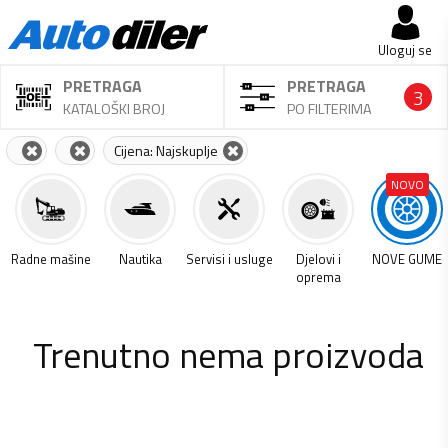
Uloguj se
PRETRAGA
PRETRAGA
3
KATALOŠKI BROJ
PO FILTERIMA
Cijena: Najskuplje
NOVO
a
Radne mašine
Nautika
Servisi i usluge
Djelovi i
NOVE GUME
oprema
Trenutno nema proizvoda