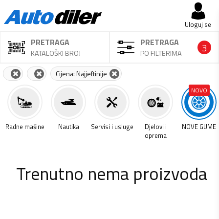
Uloguj se
PRETRAGA
PRETRAGA
3
KATALOŠKI BROJ
PO FILTERIMA
Cijena: Najjeftinije
NOVO
a
Radne mašine
Nautika
Servisi i usluge
Djelovi i
NOVE GUME
oprema
Trenutno nema proizvoda