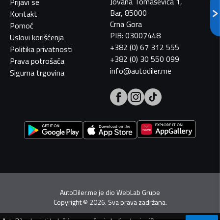
Jovana Tomaševića 1,
Prijavi se
Bar, 85000
Kontakt
Crna Gora
Pomoć
PIB: 03007448
Uslovi korišćenja
+382 (0) 67 312 555
Politika privatnosti
+382 (0) 30 550 099
Prava potrošača
info@autodiler.me
Sigurna trgovina
AutoDiler.me je dio
WebLab Grupe
Copyright
©
2026. Sva prava zadržana.