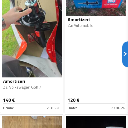
Amortizeri
Za
:
Automobile
Amortizeri
Za
:
Volkswagen Golf 7
140
€
120
€
Berane
29.06.26
Budva
23.06.26