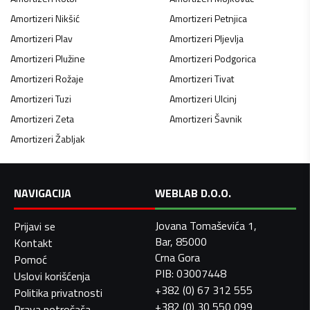
Amortizeri
Nikšić
Amortizeri
Petnjica
Amortizeri
Plav
Amortizeri
Pljevlja
Amortizeri
Plužine
Amortizeri
Podgorica
Amortizeri
Rožaje
Amortizeri
Tivat
Amortizeri
Tuzi
Amortizeri
Ulcinj
Amortizeri
Zeta
Amortizeri
Šavnik
Amortizeri
Žabljak
NAVIGACIJA
WEBLAB D.O.O.
Jovana Tomaševića 1,
Prijavi se
Bar, 85000
Kontakt
Crna Gora
Pomoć
PIB: 03007448
Uslovi korišćenja
+382 (0) 67 312 555
Politika privatnosti
+382 (0) 30 550 099
Prava potrošača