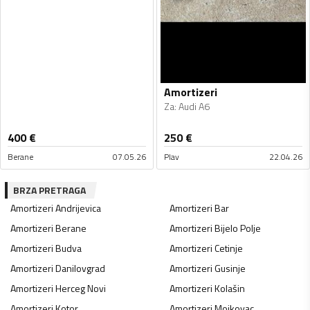
Amortizeri
Za
:
Audi A6
400
€
250
€
Berane
07.05.26
Plav
22.04.26
BRZA PRETRAGA
Amortizeri
Andrijevica
Amortizeri
Bar
Amortizeri
Berane
Amortizeri
Bijelo Polje
Amortizeri
Budva
Amortizeri
Cetinje
Amortizeri
Danilovgrad
Amortizeri
Gusinje
Amortizeri
Herceg Novi
Amortizeri
Kolašin
Amortizeri
Kotor
Amortizeri
Mojkovac