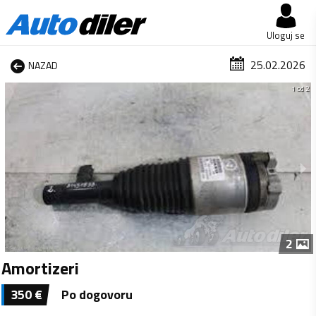
Uloguj se
25.02.2026
NAZAD
1 od 2
2
Amortizeri
350
€
Po dogovoru