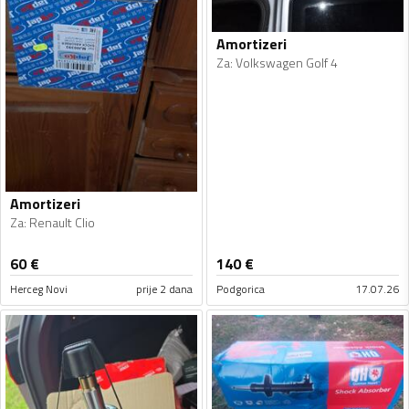
Amortizeri
Za
:
Volkswagen Golf 4
Amortizeri
Za
:
Renault Clio
60
€
140
€
Herceg Novi
prije 2 dana
Podgorica
17.07.26