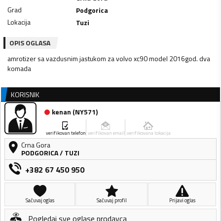
Grad
Podgorica
Lokacija
Tuzi
OPIS OGLASA
amrotizer sa vazdusnim jastukom za volvo xc90 model 2016god. dva
komada
KORISNIK
kenan
(
NY571
)
verifikovan telefon
verifikovan email
verifikovana lokacija
Crna Gora
PODGORICA
/
TUZI
+382 67 450 950
Sačuvaj oglas
Sačuvaj profil
Prijavi oglas
Pogledaj sve oglase prodavca