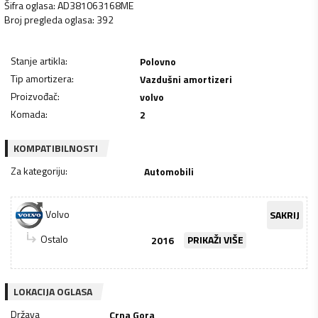
Šifra oglasa
:
AD381063168ME
Broj pregleda oglasa
:
392
Stanje artikla
:
Polovno
Tip amortizera
:
Vazdušni amortizeri
Proizvođač
:
volvo
Komada
:
2
KOMPATIBILNOSTI
Za kategoriju
:
Automobili
Volvo
SAKRIJ
Ostalo
2016
PRIKAŽI VIŠE
LOKACIJA OGLASA
Država
Crna Gora