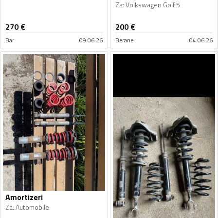
Za
:
Volkswagen Golf 5
270
€
200
€
Bar
09.06.26
Berane
04.06.26
Amortizeri
Za
:
Automobile