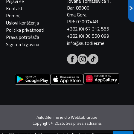
Jovana Tomaševića 1,
Prijavi se
Bar, 85000
Kontakt
Crna Gora
Pomoć
PIB: 03007448
Uslovi korišćenja
+382 (0) 67 312 555
Politika privatnosti
+382 (0) 30 550 099
Prava potrošača
info@autodiler.me
Sigurna trgovina
AutoDiler.me je dio
WebLab Grupe
Copyright
©
2026. Sva prava zadržana.