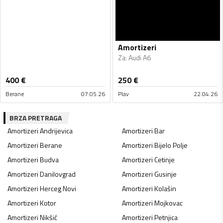
Amortizeri
Za
:
Audi A6
400
€
250
€
Berane
07.05.26
Plav
22.04.26
BRZA PRETRAGA
Amortizeri
Andrijevica
Amortizeri
Bar
Amortizeri
Berane
Amortizeri
Bijelo Polje
Amortizeri
Budva
Amortizeri
Cetinje
Amortizeri
Danilovgrad
Amortizeri
Gusinje
Amortizeri
Herceg Novi
Amortizeri
Kolašin
Amortizeri
Kotor
Amortizeri
Mojkovac
Amortizeri
Nikšić
Amortizeri
Petnjica