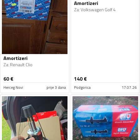
Amortizeri
Za
:
Volkswagen Golf 4
Amortizeri
Za
:
Renault Clio
60
€
140
€
Herceg Novi
prije 3 dana
Podgorica
17.07.26