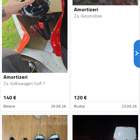
Amortizeri
Za
:
Automobile
Amortizeri
Za
:
Volkswagen Golf 7
140
€
120
€
Berane
29.06.26
Budva
23.06.26