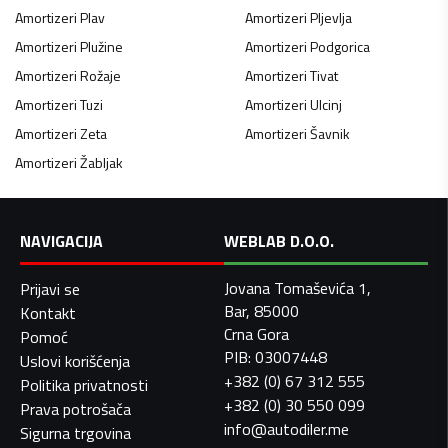
Amortizeri
Plav
Amortizeri
Pljevlja
Amortizeri
Plužine
Amortizeri
Podgorica
Amortizeri
Rožaje
Amortizeri
Tivat
Amortizeri
Tuzi
Amortizeri
Ulcinj
Amortizeri
Zeta
Amortizeri
Šavnik
Amortizeri
Žabljak
NAVIGACIJA
WEBLAB D.O.O.
Jovana Tomaševića 1,
Prijavi se
Bar, 85000
Kontakt
Crna Gora
Pomoć
PIB: 03007448
Uslovi korišćenja
+382 (0) 67 312 555
Politika privatnosti
+382 (0) 30 550 099
Prava potrošača
info@autodiler.me
Sigurna trgovina