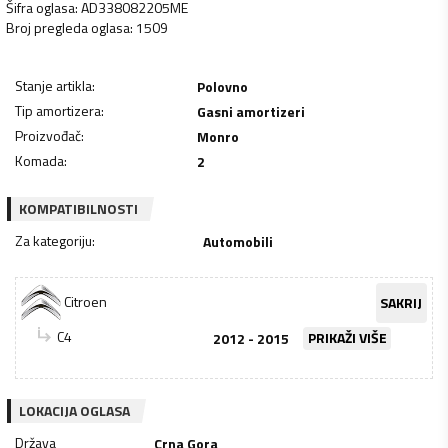
Šifra oglasa
:
AD338082205ME
Broj pregleda oglasa
:
1509
Stanje artikla
:
Polovno
Tip amortizera
:
Gasni amortizeri
Proizvođač
:
Monro
Komada
:
2
KOMPATIBILNOSTI
Za kategoriju
:
Automobili
Citroen
SAKRIJ
C4
2012 - 2015
PRIKAŽI VIŠE
LOKACIJA OGLASA
Država
Crna Gora