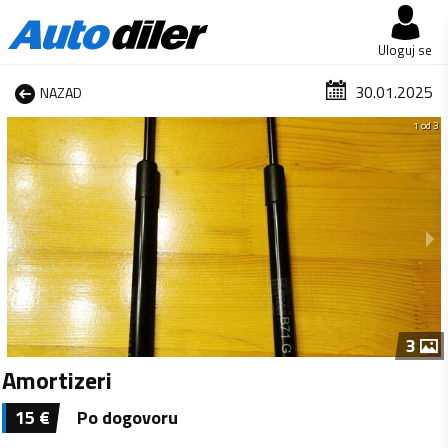
Uloguj se
30.01.2025
NAZAD
1 od 3
3
Amortizeri
15
€
Po dogovoru