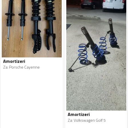
Amortizeri
Za
:
Porsche Cayenne
Amortizeri
Za
:
Volkswagen Golf 5