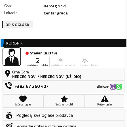
Grad
Herceg Novi
Lokacija
Centar grada
OPIS OGLASA
KORISNIK
Stevan
(
RJ379
)
verifikovan telefon
verifikovan email
verifikovana lokacija
Crna Gora
HERCEG NOVI
/
HERCEG NOVI (UŽI DIO)
+382 67 260 407
Aktivan
Sačuvaj oglas
Sačuvaj profil
Prijavi oglas
Pogledaj sve oglase prodavca
Pogledaj oglase iz tvoje okoline