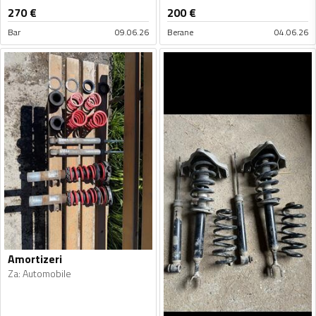
270
€
200
€
Bar
09.06.26
Berane
04.06.26
Amortizeri
Za
:
Automobile