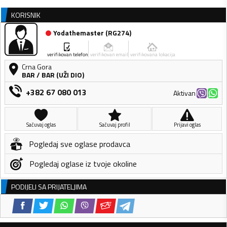
KORISNIK
Yodathemaster
(
RG274
)
verifikovan telefon
verifikovan email
verifikovana lokacija
Crna Gora
BAR
/
BAR (UŽI DIO)
+382 67 080 013
Aktivan
Sačuvaj oglas
Sačuvaj profil
Prijavi oglas
Pogledaj sve oglase prodavca
Pogledaj oglase iz tvoje okoline
PODIJELI SA PRIJATELJIMA