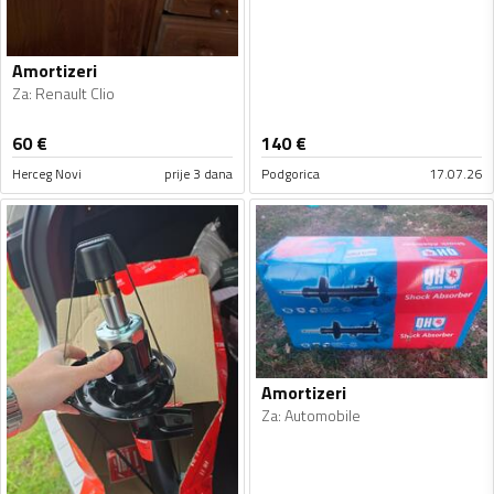
Amortizeri
Za
:
Renault Clio
60
€
140
€
Herceg Novi
prije 3 dana
Podgorica
17.07.26
Amortizeri
Za
:
Automobile