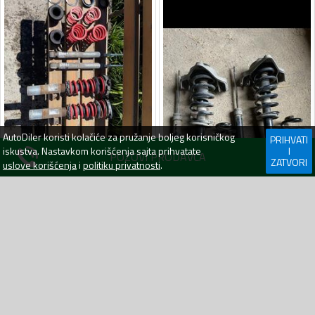
AutoDiler
koristi kolačiće za pružanje boljeg korisničkog
PRIHVATI
iskustva. Nastavkom korišćenja sajta prihvatate
I
POZOVI PRODAVCA
ZATVORI
uslove korišćenja
i
politiku privatnosti
.
Amortizeri
Za
:
Automobile
Amortizeri
Za
:
Audi A6