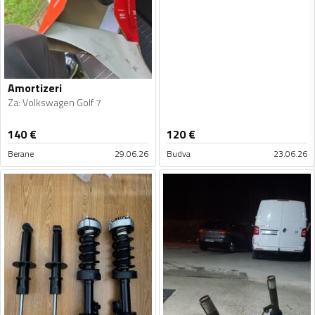
Amortizeri
Za
:
Volkswagen Golf 7
140
€
120
€
Berane
29.06.26
Budva
23.06.26