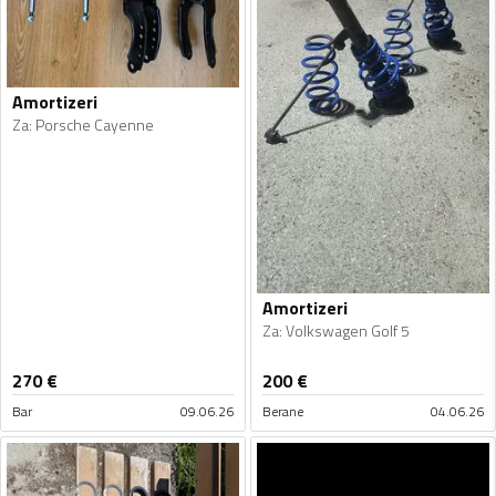
Amortizeri
Za
:
Porsche Cayenne
Amortizeri
Za
:
Volkswagen Golf 5
270
€
200
€
Bar
09.06.26
Berane
04.06.26