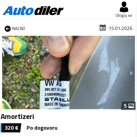
Uloguj se
15.01.2026
NAZAD
1 od 5
5
Amortizeri
320
€
Po dogovoru