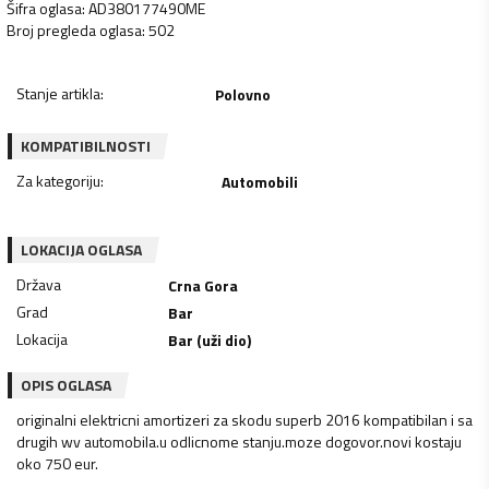
Šifra oglasa
:
AD380177490ME
Broj pregleda oglasa
:
502
Stanje artikla
:
Polovno
KOMPATIBILNOSTI
Za kategoriju
:
Automobili
LOKACIJA OGLASA
Država
Crna Gora
Grad
Bar
Lokacija
Bar (uži dio)
OPIS OGLASA
originalni elektricni amortizeri za skodu superb 2016 kompatibilan i sa
drugih wv automobila.u odlicnome stanju.moze dogovor.novi kostaju
oko 750 eur.