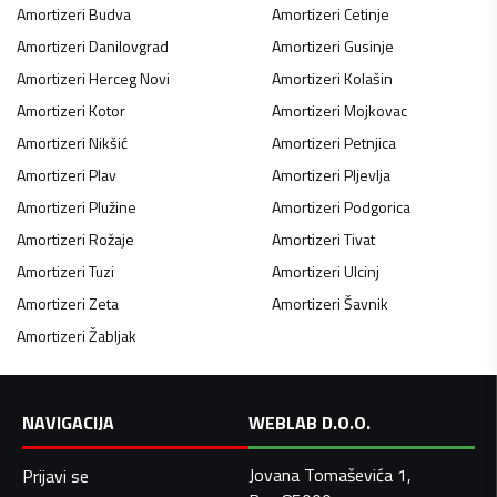
Amortizeri
Budva
Amortizeri
Cetinje
Amortizeri
Danilovgrad
Amortizeri
Gusinje
Amortizeri
Herceg Novi
Amortizeri
Kolašin
Amortizeri
Kotor
Amortizeri
Mojkovac
Amortizeri
Nikšić
Amortizeri
Petnjica
Amortizeri
Plav
Amortizeri
Pljevlja
Amortizeri
Plužine
Amortizeri
Podgorica
Amortizeri
Rožaje
Amortizeri
Tivat
Amortizeri
Tuzi
Amortizeri
Ulcinj
Amortizeri
Zeta
Amortizeri
Šavnik
Amortizeri
Žabljak
NAVIGACIJA
WEBLAB D.O.O.
Jovana Tomaševića 1,
Prijavi se