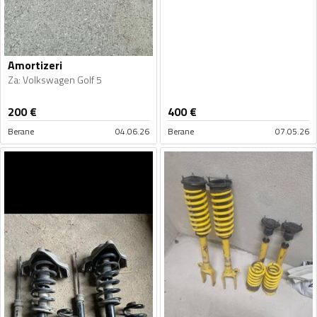
Amortizeri
Za
:
Volkswagen Golf 5
200
€
400
€
Berane
04.06.26
Berane
07.05.26