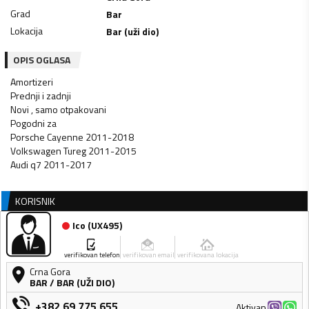
Grad
Bar
Lokacija
Bar (uži dio)
OPIS OGLASA
Amortizeri
Prednji i zadnji
Novi , samo otpakovani
Pogodni za
Porsche Cayenne 2011-2018
Volkswagen Tureg 2011-2015
Audi q7 2011-2017
KORISNIK
Ico
(
UX495
)
verifikovan telefon
verifikovan email
verifikovana lokacija
Crna Gora
BAR
/
BAR (UŽI DIO)
+382 69 775 655
Aktivan