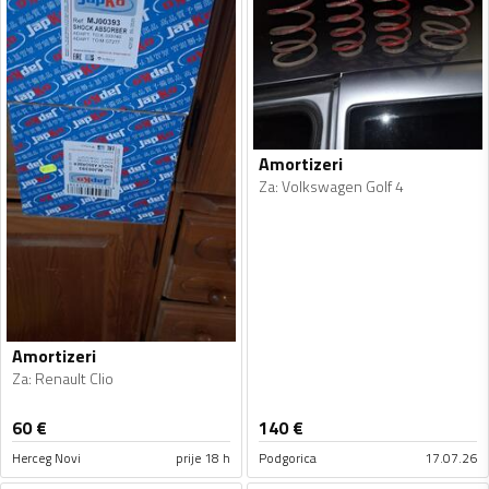
Amortizeri
Za
:
Volkswagen Golf 4
Amortizeri
Za
:
Renault Clio
60
€
140
€
Herceg Novi
prije 18 h
Podgorica
17.07.26