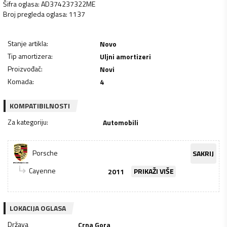
Šifra oglasa
:
AD374237322ME
Broj pregleda oglasa
:
1137
Stanje artikla
:
Novo
Tip amortizera
:
Uljni amortizeri
Proizvođač
:
Novi
Komada
:
4
KOMPATIBILNOSTI
Za kategoriju
:
Automobili
Porsche
SAKRIJ
Cayenne
2011
PRIKAŽI VIŠE
LOKACIJA OGLASA
Država
Crna Gora