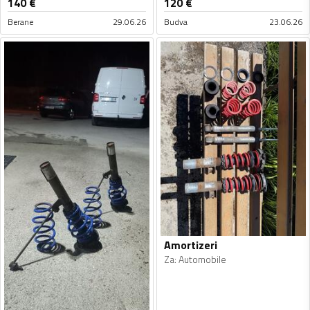
140
€
120
€
Berane
29.06.26
Budva
23.06.26
Amortizeri
Za
:
Automobile