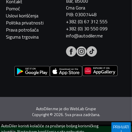
Bar, 85000
Kontakt
Crna Gora
Pomoć
PIB: 03007448
Uslovi korišćenja
+382 (0) 67 312 555
Politika privatnosti
+382 (0) 30 550 099
Prava potrošača
info@autodiler.me
Sigurna trgovina
AutoDiler.me je dio
WebLab Grupe
Copyright
©
2026. Sva prava zadržana.
AutoDiler
koristi kolačiće za pružanje boljeg korisničkog
PRIHVATI
iskustva. Nastavkom korišćenja sajta prihvatate
I