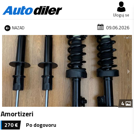
Uloguj se
09.06.2026
NAZAD
1 od 4
4
Amortizeri
270
€
Po dogovoru