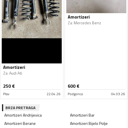
Amortizeri
Za
:
Mercedes Benz
Amortizeri
Za
:
Audi A6
250
€
600
€
Plav
22.04.26
Podgorica
04.03.26
BRZA PRETRAGA
Amortizeri
Andrijevica
Amortizeri
Bar
Amortizeri
Berane
Amortizeri
Bijelo Polje