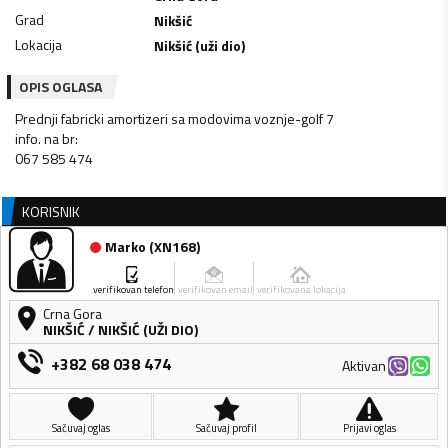
Grad
Nikšić
Lokacija
Nikšić (uži dio)
OPIS OGLASA
Prednji fabricki amortizeri sa modovima voznje-golf 7
info. na br:
067 585 474
KORISNIK
Marko
(
XN168
)
verifikovan telefon
verifikovan email
verifikovana lokacija
Crna Gora
NIKŠIĆ
/
NIKŠIĆ (UŽI DIO)
+382 68 038 474
Aktivan
Sačuvaj oglas
Sačuvaj profil
Prijavi oglas