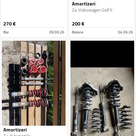
Amortizeri
Za
:
Volkswagen Golf 5
270
€
200
€
Bar
09.06.26
Berane
04.06.26
Amortizeri
Za
:
Automobile