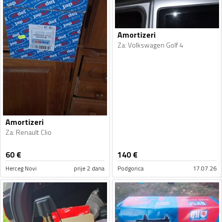
Amortizeri
Za
:
Volkswagen Golf 4
Amortizeri
Za
:
Renault Clio
60
€
140
€
Herceg Novi
prije 2 dana
Podgorica
17.07.26