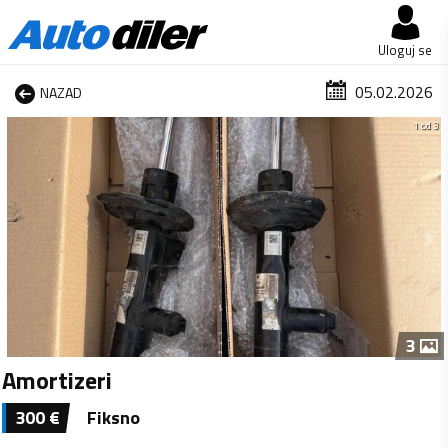
Uloguj se
05.02.2026
NAZAD
1 od 3
3
Amortizeri
300
€
Fiksno