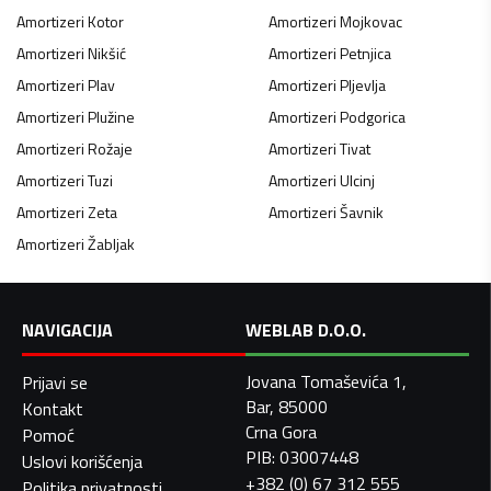
Amortizeri
Kotor
Amortizeri
Mojkovac
Amortizeri
Nikšić
Amortizeri
Petnjica
Amortizeri
Plav
Amortizeri
Pljevlja
Amortizeri
Plužine
Amortizeri
Podgorica
Amortizeri
Rožaje
Amortizeri
Tivat
Amortizeri
Tuzi
Amortizeri
Ulcinj
Amortizeri
Zeta
Amortizeri
Šavnik
Amortizeri
Žabljak
NAVIGACIJA
WEBLAB D.O.O.
Jovana Tomaševića 1,
Prijavi se
Bar, 85000
Kontakt
Crna Gora
Pomoć
PIB: 03007448
Uslovi korišćenja
+382 (0) 67 312 555
Politika privatnosti