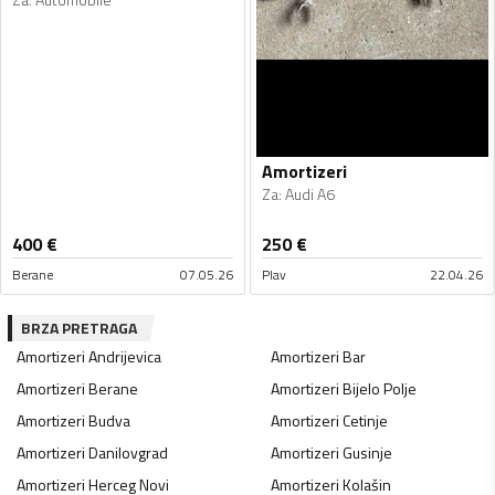
Amortizeri
Za
:
Audi A6
400
€
250
€
Berane
07.05.26
Plav
22.04.26
BRZA PRETRAGA
Amortizeri
Andrijevica
Amortizeri
Bar
Amortizeri
Berane
Amortizeri
Bijelo Polje
Amortizeri
Budva
Amortizeri
Cetinje
Amortizeri
Danilovgrad
Amortizeri
Gusinje
Amortizeri
Herceg Novi
Amortizeri
Kolašin