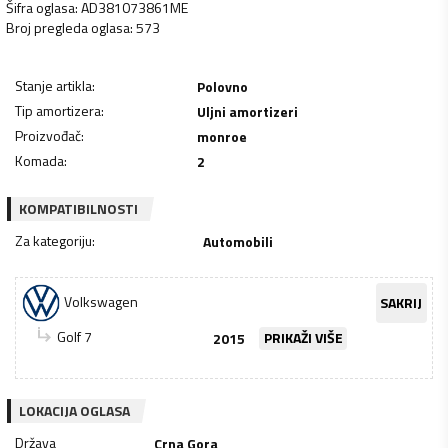
Šifra oglasa
:
AD381073861ME
Broj pregleda oglasa
:
573
Stanje artikla
:
Polovno
Tip amortizera
:
Uljni amortizeri
Proizvođač
:
monroe
Komada
:
2
KOMPATIBILNOSTI
Za kategoriju
:
Automobili
Volkswagen
SAKRIJ
Golf 7
2015
PRIKAŽI VIŠE
LOKACIJA OGLASA
Država
Crna Gora