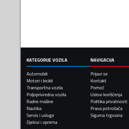
KATEGORIJE VOZILA
NAVIGACIJA
Automobili
Prijavi se
Motori i bicikli
Kontakt
Transportna vozila
Pomoć
Poljoprivredna vozila
Uslovi korišćenja
Radne mašine
Politika privatnosti
Nautika
Prava potrošača
Servis i usluge
Sigurna trgovina
Djelovi i oprema