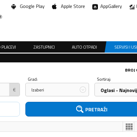
Google Play
Apple Store
AppGallery
 PLACEVI
ZASTUPNICI
AUTO OTPADI
SERVISI I U
BROJ
Grad:
Sortiraj:
€
Izaberi
Oglasi - Najnovij
PRETRAŽI