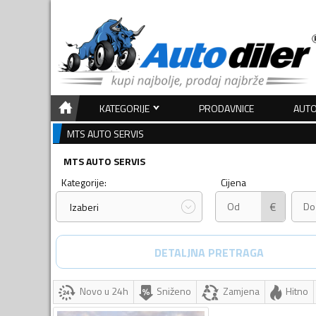
KATEGORIJE
PRODAVNICE
AUTO
MTS AUTO SERVIS
MTS AUTO SERVIS
Kategorije:
Cijena
€
Izaberi
DETALJNA PRETRAGA
Novo u 24h
Sniženo
Zamjena
Hitno