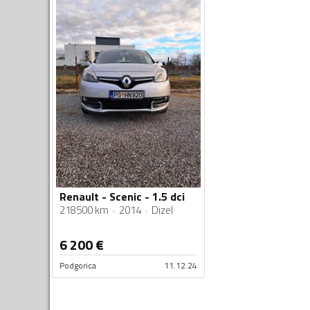
Renault - Scenic - 1.5 dci
218500 km
2014
Dizel
6 200
€
Podgorica
11.12.24