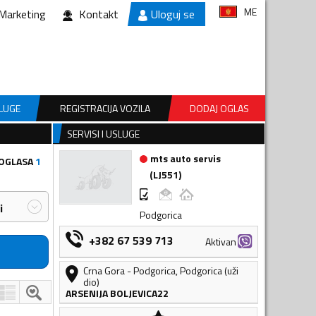
ME
Marketing
Kontakt
Uloguj se
SLUGE
REGISTRACIJA VOZILA
DODAJ OGLAS
SERVISI I USLUGE
mts auto servis
 OGLASA
1
(
LJ551
)
i
Podgorica
+382 67 539 713
Aktivan
Crna Gora
-
Podgorica
,
Podgorica (uži
dio)
ARSENIJA BOLJEVICA22