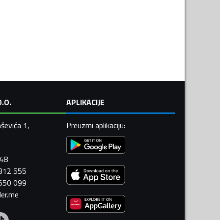
.O.
APLIKACIJE
ševića 1,
Preuzmi aplikaciju
:
448
 312 555
 550 099
ler.me