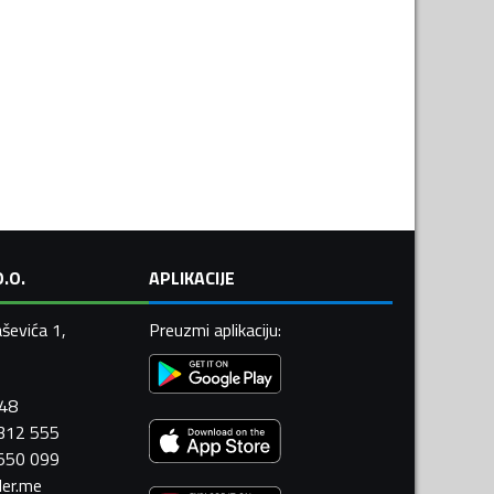
.O.
APLIKACIJE
ševića 1,
Preuzmi aplikaciju
:
448
 312 555
 550 099
ler.me