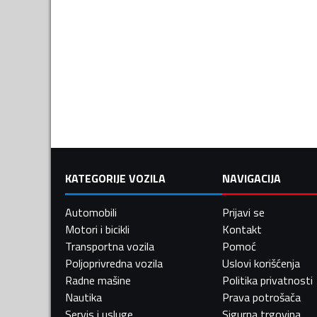
KATEGORIJE VOZILA
NAVIGACIJA
Automobili
Prijavi se
Motori i bicikli
Kontakt
Transportna vozila
Pomoć
Poljoprivredna vozila
Uslovi korišćenja
Radne mašine
Politika privatnosti
Nautika
Prava potrošača
Servis i usluge
Sigurna trgovina