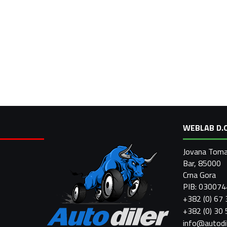
WEBLAB D.O
Jovana Toma
Bar, 85000
Crna Gora
PIB: 03007
+382 (0) 67
+382 (0) 30
info@autodi