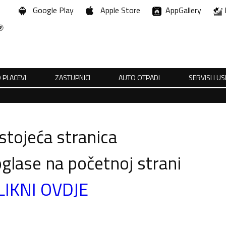
Google Play
Apple Store
AppGallery
 PLACEVI
ZASTUPNICI
AUTO OTPADI
SERVISI I U
tojeća stranica
glase na početnoj strani
LIKNI OVDJE