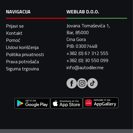
NAVIGACIJA
WEBLAB D.O.O.
Jovana Tomaševića 1,
Prijavi se
Bar, 85000
Kontakt
Crna Gora
Pomoć
PIB: 03007448
Uslovi korišćenja
+382 (0) 67 312 555
Politika privatnosti
+382 (0) 30 550 099
Prava potrošača
info@autodiler.me
Sigurna trgovina