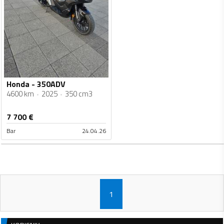
Honda - 350ADV
4600 km
2025
350 cm3
7 700
€
Bar
24.04.26
1