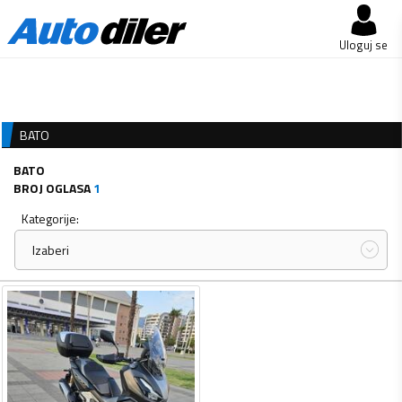
Uloguj se
BATO
BATO
BROJ OGLASA
1
Kategorije:
Izaberi