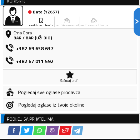
KORISNIK
Bato
(
YZ657
)
verifikovan telefon
verifikovan email
verifikovana lokacija
Crna Gora
BAR
/
BAR (UŽI DIO)
+382 69 638 637
+382 67 011 592
Sačuvaj profil
Pogledaj sve oglase prodavca
Pogledaj oglase iz tvoje okoline
PODIJELI SA PRIJATELJIMA