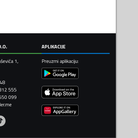
.O.
APLIKACIJE
ševića 1,
Preuzmi aplikaciju
:
448
 312 555
 550 099
ler.me