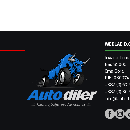
WEBLAB D.O
Jovana Toma
Bar, 85000
Crna Gora
PIB: 03007
+382 (0) 67
+382 (0) 30
info@autodi