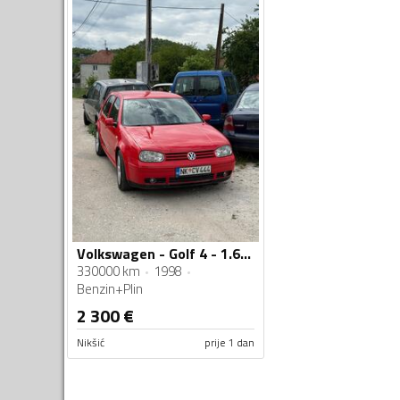
Volkswagen - Golf 4 - 1.6 sr
330000 km
1998
Benzin+Plin
2 300
€
Nikšić
prije 1 dan