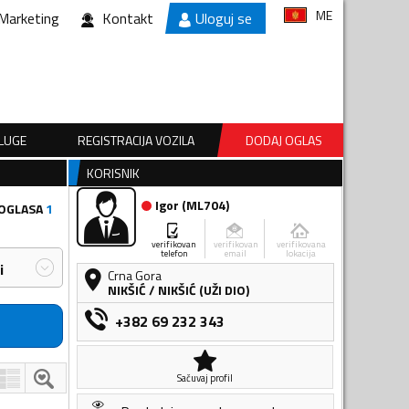
ME
Marketing
Kontakt
Uloguj se
SLUGE
REGISTRACIJA VOZILA
DODAJ OGLAS
KORISNIK
Igor
(
ML704
)
 OGLASA
1
verifikovan
verifikovan
verifikovana
telefon
email
lokacija
i
Crna Gora
NIKŠIĆ
/
NIKŠIĆ (UŽI DIO)
+382 69 232 343
Sačuvaj profil