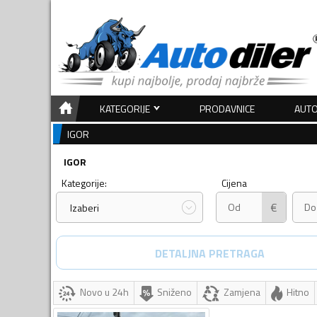
KATEGORIJE
PRODAVNICE
AUTO
IGOR
IGOR
Kategorije:
Cijena
€
Izaberi
DETALJNA PRETRAGA
Novo u 24h
Sniženo
Zamjena
Hitno