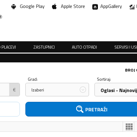
Google Play
Apple Store
AppGallery
 PLACEVI
ZASTUPNICI
AUTO OTPADI
SERVISI I U
BROJ
Grad:
Sortiraj:
€
Izaberi
Oglasi - Najnovij
PRETRAŽI