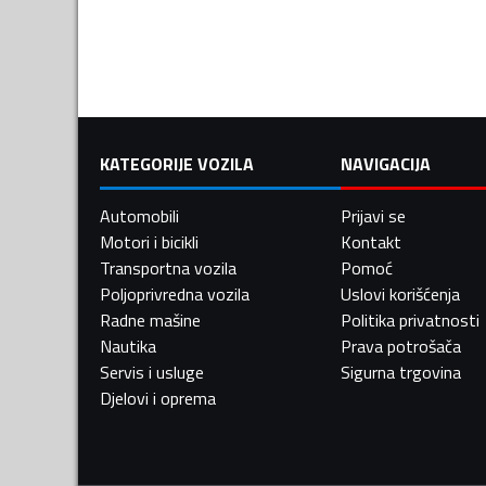
KATEGORIJE VOZILA
NAVIGACIJA
Automobili
Prijavi se
Motori i bicikli
Kontakt
Transportna vozila
Pomoć
Poljoprivredna vozila
Uslovi korišćenja
Radne mašine
Politika privatnosti
Nautika
Prava potrošača
Servis i usluge
Sigurna trgovina
Djelovi i oprema