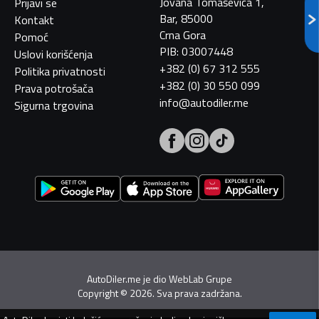
Jovana Tomaševića 1,
Prijavi se
Bar, 85000
Kontakt
Crna Gora
Pomoć
PIB: 03007448
Uslovi korišćenja
+382 (0) 67 312 555
Politika privatnosti
+382 (0) 30 550 099
Prava potrošača
info@autodiler.me
Sigurna trgovina
AutoDiler.me je dio
WebLab Grupe
Copyright
©
2026. Sva prava zadržana.