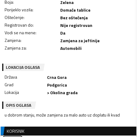
Boja
:
Zelena
Porijeklo vozila
:
Domaće tablice
Oštećenje
:
Bez oštećenja
Registrovan do
:
Nije registrovan
Vodi se na mene
:
Da
Zamjena
:
Zamjena za jeftinije
Zamjena za
:
Automobili
LOKACIJA OGLASA
Država
Crna Gora
Grad
Podgorica
Lokacija
> Okolina grada
OPIS OGLASA
u dobrom stanju, može zamjena za malo auto uz doplatu ili kvad
KORISNIK