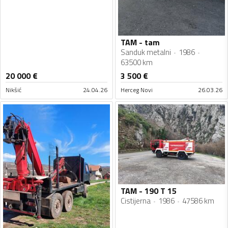
TAM - tam
Sanduk metalni
1986
63500 km
20 000
€
3 500
€
Nikšić
24.04.26
Herceg Novi
26.03.26
TAM - 190 T 15
Cistijerna
1986
47586 km