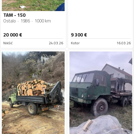
TAM - 150
Ostalo
1986
1000 km
20 000
€
9 300
€
Nikšić
24.03.26
Kotor
16.03.26