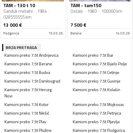
TAM - 130 t 10
TAM - tam150
Sanduk metalni
1984
Ostalo
1980
100000 km
028555555 km
13 000
€
7 500
€
Podgorica
15.03.26
Berane
14.03.26
BRZA PRETRAGA
Kamioni preko 7.5t
Andrijevica
Kamioni preko 7.5t
Bar
Kamioni preko 7.5t
Berane
Kamioni preko 7.5t
Bijelo Polje
Kamioni preko 7.5t
Budva
Kamioni preko 7.5t
Cetinje
Kamioni preko 7.5t
Danilovgrad
Kamioni preko 7.5t
Gusinje
Kamioni preko 7.5t
Herceg
Kamioni preko 7.5t
Kolašin
Novi
Kamioni preko 7.5t
Kotor
Kamioni preko 7.5t
Mojkovac
Kamioni preko 7.5t
Nikšić
Kamioni preko 7.5t
Petnjica
Kamioni preko 7.5t
Plav
Kamioni preko 7.5t
Pljevlja
Kamioni preko 7.5t
Plužine
Kamioni preko 7.5t
Podgorica