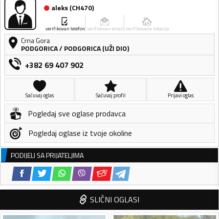
aleks
(
CH470
)
verifikovan telefon
verifikovan email
verifikovana lokacija
Crna Gora
PODGORICA
/
PODGORICA (UŽI DIO)
+382 69 407 902
Sačuvaj oglas
Sačuvaj profil
Prijavi oglas
Pogledaj sve oglase prodavca
Pogledaj oglase iz tvoje okoline
PODIJELI SA PRIJATELJIMA
SLIČNI OGLASI