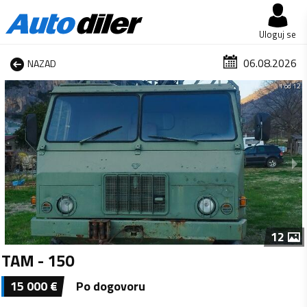
Uloguj se
06.08.2026
NAZAD
1 od 12
12
TAM - 150
15 000
€
Po dogovoru