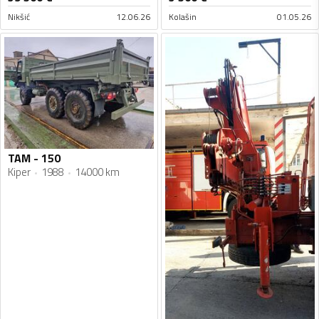
Nikšić
12.06.26
Kolašin
01.05.26
TAM - 150
Kiper
1988
14000 km