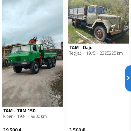
TAM - Dajc
Tegljač
1975
2325225 km
TAM - TAM 150
Kiper
1984
4800 km
39 500
€
3 500
€