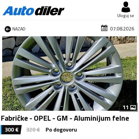
Uloguj se
07.08.2026
NAZAD
1 od 11
11
Fabričke - OPEL - GM - Aluminijum felne
300
€
320
€
Po dogovoru