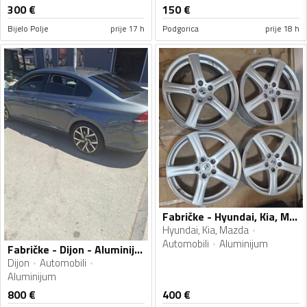
300
€
150
€
Bijelo Polje
prije 17 h
Podgorica
prije 18 h
Fabričke - Hyundai, Kia, Mazda - Aluminijum felne
Hyundai, Kia, Mazda
Automobili
Aluminijum
Fabričke - Dijon - Aluminijum felne
Dijon
Automobili
Aluminijum
800
€
400
€