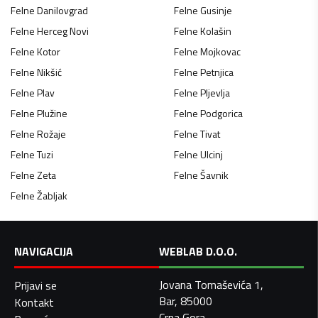
Felne
Danilovgrad
Felne
Gusinje
Felne
Herceg Novi
Felne
Kolašin
Felne
Kotor
Felne
Mojkovac
Felne
Nikšić
Felne
Petnjica
Felne
Plav
Felne
Pljevlja
Felne
Plužine
Felne
Podgorica
Felne
Rožaje
Felne
Tivat
Felne
Tuzi
Felne
Ulcinj
Felne
Zeta
Felne
Šavnik
Felne
Žabljak
NAVIGACIJA
WEBLAB D.O.O.
Jovana Tomaševića 1,
Prijavi se
Bar, 85000
Kontakt
Crna Gora