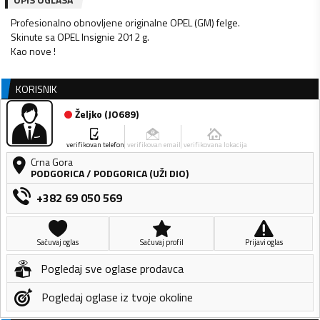
Profesionalno obnovljene originalne OPEL (GM) felge.
Skinute sa OPEL Insignie 2012 g.
KORISNIK
Željko
(
JO689
)
verifikovan telefon
verifikovan email
verifikovana lokacija
Crna Gora
PODGORICA
/
PODGORICA (UŽI DIO)
+382 69 050 569
Sačuvaj oglas
Sačuvaj profil
Prijavi oglas
Pogledaj sve oglase prodavca
Pogledaj oglase iz tvoje okoline