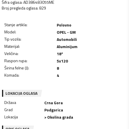
Šifra oglasa
:
AD386483055ME
Broj pregleda oglasa
:
829
Stanje artikla
:
Polovno
Model
:
OPEL - GM
Tip vozila
:
Automobili
Materijal
:
Aluminijum
Veličina
:
18"
Raspon rupa
:
5x120
Širina felne (J)
:
8
Komada
:
4
LOKACIJA OGLASA
Država
Crna Gora
Grad
Podgorica
Lokacija
> Okolina grada
OPIS OGLASA