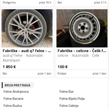
Podgorica
prije 19 h
Bar
prije 21 h
Fabričke - audi q7 felne - Aluminijum felne
Fabričke - celicne - Čelik felne
audi q7 felne
Automobili
celicne
Automobili
Čelik
Aluminijum
1 850
€
100
€
Bar
prije 1 dan
Rožaje
prije 1 dan
BRZA PRETRAGA
Felne
Andrijevica
Felne
Bar
Felne
Berane
Felne
Bijelo Polje
Felne
Budva
Felne
Cetinje