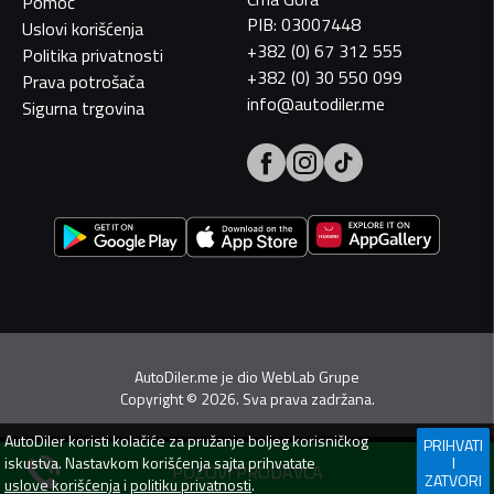
Pomoć
PIB: 03007448
Uslovi korišćenja
+382 (0) 67 312 555
Politika privatnosti
+382 (0) 30 550 099
Prava potrošača
info@autodiler.me
Sigurna trgovina
AutoDiler.me je dio
WebLab Grupe
Copyright
©
2026. Sva prava zadržana.
AutoDiler
koristi kolačiće za pružanje boljeg korisničkog
PRIHVATI
iskustva. Nastavkom korišćenja sajta prihvatate
I
POZOVI PRODAVCA
ZATVORI
uslove korišćenja
i
politiku privatnosti
.