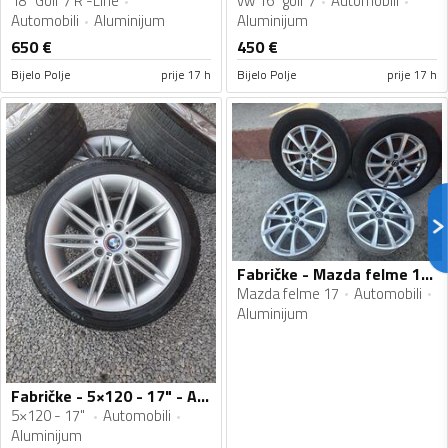
18" Golf 7 R -Line
vw 16" golf 7
Automobili
Automobili
Aluminijum
Aluminijum
650
€
450
€
Bijelo Polje
prije 17 h
Bijelo Polje
prije 17 h
Fabričke - Mazda felme 17 - Aluminijum felne
Mazda felme 17
Automobili
Aluminijum
Fabričke - 5×120 - 17" - Aluminijum felne
5×120 - 17"
Automobili
Aluminijum