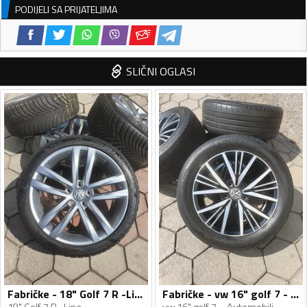
PODIJELI SA PRIJATELJIMA
SLIČNI OGLASI
Fabričke - 18" Golf 7 R -Line - Aluminijum felne
Fabričke - vw 16" golf 7 - Aluminijum felne