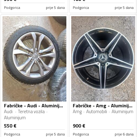
Podgorica
prije 5 dana
Podgorica
prije 5 dana
Fabričke - Audi - Aluminijum felne
Fabričke - Amg - Aluminijum felne
Audi
Teretna vozila
Amg
Automobili
Aluminijum
Aluminijum
550
€
900
€
Podgorica
prije 5 dana
Podgorica
prije 6 dana