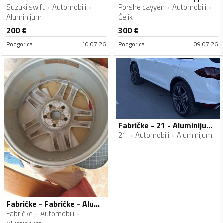
Suzuki swift
Automobili
Porshe cayyen
Automobili
Aluminijum
Čelik
200
€
300
€
Podgorica
10.07.26
Podgorica
09.07.26
Fabričke - 21 - Aluminijum felne
21
Automobili
Aluminijum
Fabričke - Fabričke - Aluminijum felne
Fabričke
Automobili