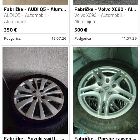
Fabričke - AUDI Q5 - Aluminijum felne
Fabričke - Volvo XC90 - Aluminijum felne
AUDI Q5
Automobili
Volvo XC90
Automobili
Aluminijum
Aluminijum
350
€
500
€
Podgorica
15.07.26
Podgorica
14.07.26
Fabričke - Suzuki swift - Aluminijum felne
Fabričke - Porshe cayyen - Čelik felne