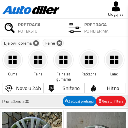
Uloguj se
PRETRAGA
PRETRAGA
PO TEKSTU
PO FILTERIMA
Djelovi i oprema
Felne
Gume
Felne
Felne sa
Ratkapne
Lanci
gumama
Novo u 24h
Sniženo
Hitno
Pronađeno
200
Sačuvaj pretragu
Resetuj filtere