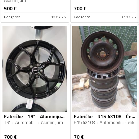
Aluminijum
500
€
700
€
Podgorica
08.07.26
Podgorica
07.07.26
Fabričke - 19" - Aluminijum felne
Fabričke - R15 4X108 - Čelik felne
19"
Automobili
Aluminijum
R15 4X108
Automobili
Čelik
700
€
70
€