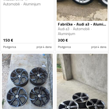
Automobili
Aluminijum
Fabričke - Audi a3 - Aluminijum felne
Audi a3
Automobili
Aluminijum
150
€
300
€
Podgorica
prije 4 dana
Podgorica
prije 4 dana