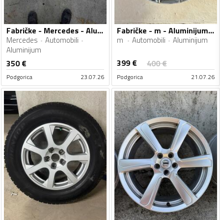
Fabričke - Mercedes - Aluminijum felne
Fabričke - m - Aluminijum felne
Mercedes
Automobili
m
Automobili
Aluminijum
Aluminijum
399
€
350
€
400
€
Podgorica
23.07.26
Podgorica
21.07.26