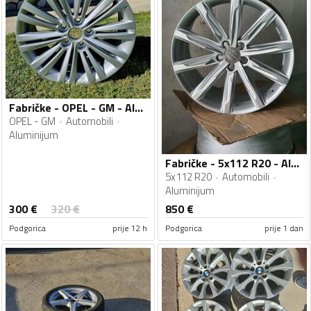
Fabričke - OPEL - GM - Aluminijum felne
OPEL - GM
Automobili
Aluminijum
Fabričke - 5x112 R20 - Aluminijum felne
5x112 R20
Automobili
Aluminijum
300
€
320
€
850
€
Podgorica
prije 12 h
Podgorica
prije 1 dan