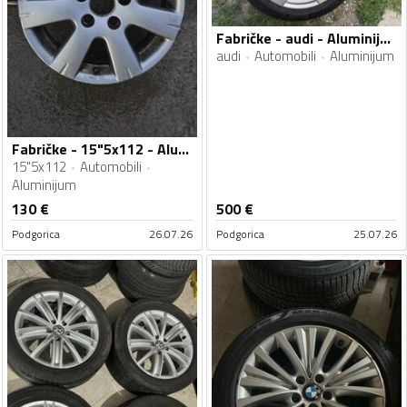
Fabričke - audi - Aluminijum felne
audi
Automobili
Aluminijum
Fabričke - 15"5x112 - Aluminijum felne
15"5x112
Automobili
Aluminijum
130
€
500
€
Podgorica
26.07.26
Podgorica
25.07.26