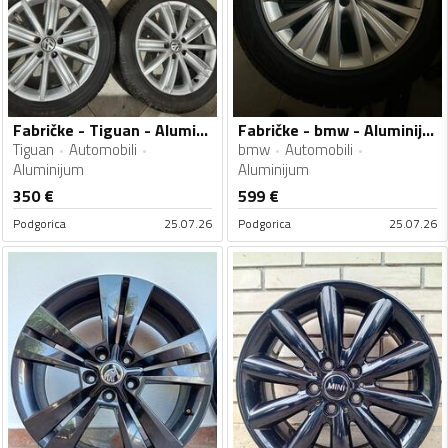
Fabričke - Tiguan - Aluminijum felne
Fabričke - bmw - Aluminijum felne
Tiguan
Automobili
bmw
Automobili
Aluminijum
Aluminijum
350
€
599
€
Podgorica
25.07.26
Podgorica
25.07.26