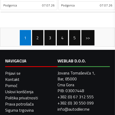
Podgorica
07.07.26
Podgorica
07.07.26
1
2
3
4
5
>>
NAVIGACIJA
WEBLAB D.O.O.
Jovana Tomaševića 1,
Prijavi se
Bar, 85000
Kontakt
Crna Gora
Pomoć
PIB: 03007448
Uslovi korišćenja
+382 (0) 67 312 555
Politika privatnosti
+382 (0) 30 550 099
Prava potrošača
info@autodiler.me
Sigurna trgovina