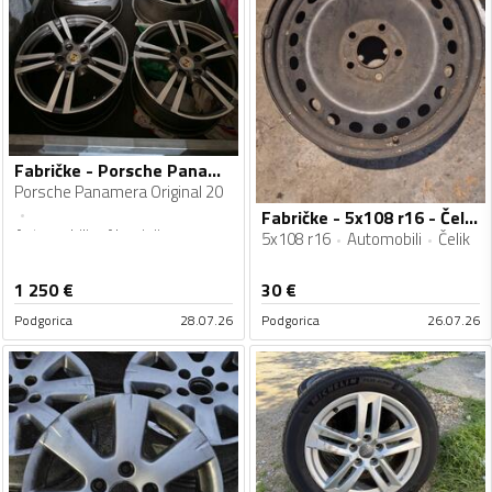
Fabričke - Porsche Panamera Original 20 - Aluminijum felne
Porsche Panamera Original 20
Fabričke - 5x108 r16 - Čelik felne
Automobili
Aluminijum
5x108 r16
Automobili
Čelik
1 250
€
30
€
Podgorica
28.07.26
Podgorica
26.07.26