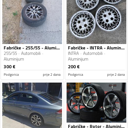
Fabričke - 255/55 - Aluminijum felne
Fabričke - INTRA - Aluminijum felne
255/55
Automobili
INTRA
Automobili
Aluminijum
Aluminijum
300
€
200
€
Podgorica
prije 2 dana
Podgorica
prije 2 dana
Fabričke - Rotor - Aluminijum felne