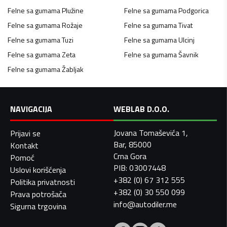
Felne sa gumama
Plužine
Felne sa gumama
Podgorica
Felne sa gumama
Rožaje
Felne sa gumama
Tivat
Felne sa gumama
Tuzi
Felne sa gumama
Ulcinj
Felne sa gumama
Zeta
Felne sa gumama
Šavnik
Felne sa gumama
Žabljak
NAVIGACIJA
WEBLAB D.O.O.
Jovana Tomaševića 1,
Prijavi se
Bar, 85000
Kontakt
Crna Gora
Pomoć
PIB: 03007448
Uslovi korišćenja
+382 (0) 67 312 555
Politika privatnosti
+382 (0) 30 550 099
Prava potrošača
info@autodiler.me
Sigurna trgovina