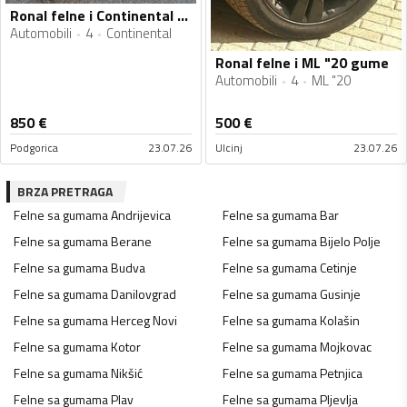
Ronal felne i Continental gume
Automobili
4
Continental
Ronal felne i ML "20 gume
Automobili
4
ML "20
850
€
500
€
Podgorica
23.07.26
Ulcinj
23.07.26
BRZA PRETRAGA
Felne sa gumama
Andrijevica
Felne sa gumama
Bar
Felne sa gumama
Berane
Felne sa gumama
Bijelo Polje
Felne sa gumama
Budva
Felne sa gumama
Cetinje
Felne sa gumama
Danilovgrad
Felne sa gumama
Gusinje
Felne sa gumama
Herceg Novi
Felne sa gumama
Kolašin
Felne sa gumama
Kotor
Felne sa gumama
Mojkovac
Felne sa gumama
Nikšić
Felne sa gumama
Petnjica
Felne sa gumama
Plav
Felne sa gumama
Pljevlja