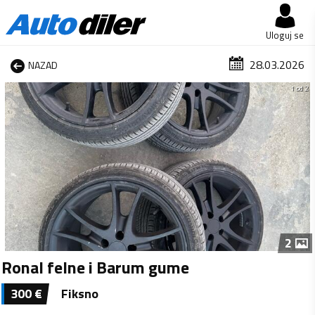
Uloguj se
28.03.2026
NAZAD
1 od 2
2
Ronal felne i Barum gume
300
€
Fiksno