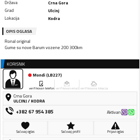
Država
Crna Gora
Grad
Ulcinj
Lokacija
Kodra
OPIS OGLASA
Ronal original
Gume su nove Barum vozene 200 300km
KORISNIK
Mondi
(
LB227
)
verifikovan telefon
verifikovan email
verifikovana lokacija
Crna Gora
ULCINJ
/
KODRA
+382 67 954 385
Aktivan
Sačuvaj oglas
Sačuvaj profil
Prijavi oglas