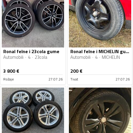
Ronal felne i 23cola gume
Ronal felne i MICHELIN gume
Automobili
4
23cola
Automobili
4
MICHELIN
3 800
€
200
€
Rožaje
27.07.26
Tivat
27.07.26