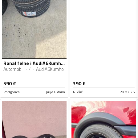
Ronal felne i AudiA6Kumho gume
Automobili
4
AudiA6Kumho
590
€
390
€
Podgorica
prije 6 dana
Nikšić
29.07.26