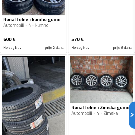
Ronal felne i kumho gume
Automobili
4
kumho
600
€
570
€
Herceg Novi
prije 2 dana
Herceg Novi
prije 6 dana
Ronal felne i Zimska gume
Automobili
4
Zimska