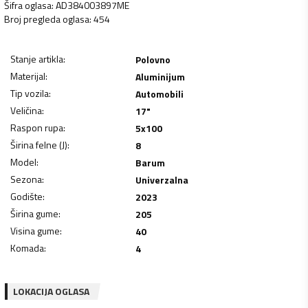
Šifra oglasa
:
AD384003897ME
Broj pregleda oglasa
:
454
Stanje artikla
:
Polovno
Materijal
:
Aluminijum
Tip vozila
:
Automobili
Veličina
:
17"
Raspon rupa
:
5x100
Širina felne (J)
:
8
Model
:
Barum
Sezona
:
Univerzalna
Godište
:
2023
Širina gume
:
205
Visina gume
:
40
Komada
:
4
LOKACIJA OGLASA