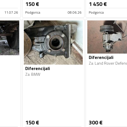
150
€
1 450
€
11.07.26
Podgorica
08.06.26
Podgorica
Diferencijali
Za
:
Land Rover Defen
Diferencijali
Za
:
BMW
150
€
300
€