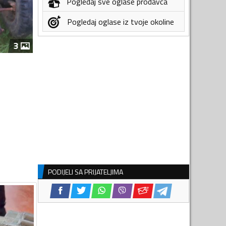
Pogledaj sve oglase prodavca
Pogledaj oglase iz tvoje okoline
3
PODIJELI SA PRIJATELJIMA