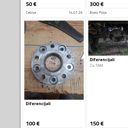
50
€
300
€
Cetinje
14.07.26
Bijelo Polje
Diferencijali
Za
:
TAM
Diferencijali
100
€
150
€