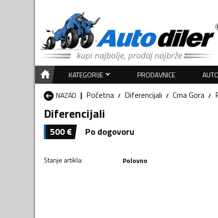
KATEGORIJE
PRODAVNICE
AUTO
Početna
Diferencijali
Crna Gora
P
NAZAD
Diferencijali
500
€
Po dogovoru
Stanje artikla
:
Polovno