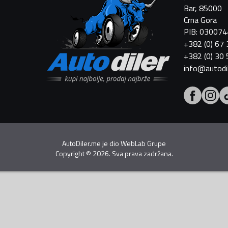
Bar, 85000
Crna Gora
PIB: 03007
+382 (0) 67
+382 (0) 30
info@autodi
AutoDiler.me je dio
WebLab Grupe
Copyright
©
2026. Sva prava zadržana.