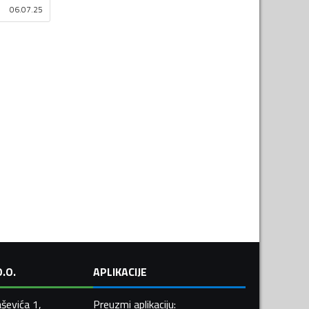
06.07.25
.O.
APLIKACIJE
ševića 1,
Preuzmi aplikaciju
: