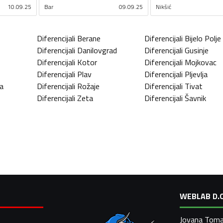
10.09.25
Bar
09.09.25
Nikšić
Diferencijali
Berane
Diferencijali
Bijelo Polje
Diferencijali
Danilovgrad
Diferencijali
Gusinje
Diferencijali
Kotor
Diferencijali
Mojkovac
Diferencijali
Plav
Diferencijali
Pljevlja
a
Diferencijali
Rožaje
Diferencijali
Tivat
Diferencijali
Zeta
Diferencijali
Šavnik
WEBLAB D.O
Jovana Toma