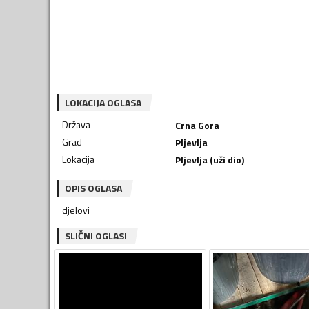
LOKACIJA OGLASA
Država
Crna Gora
Grad
Pljevlja
Lokacija
Pljevlja (uži dio)
OPIS OGLASA
djelovi
SLIČNI OGLASI