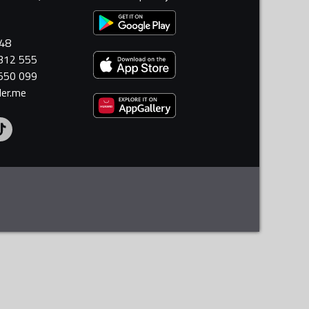
448
 312 555
 550 099
ler.me