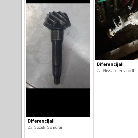
Diferencijali
Za
:
Nissan Terrano II
Diferencijali
Za
:
Suzuki Samurai