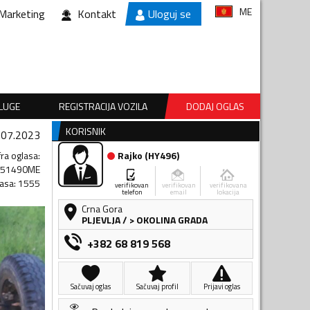
ME
Marketing
Kontakt
Uloguj se
SLUGE
REGISTRACIJA VOZILA
DODAJ OGLAS
KORISNIK
.07.2023
fra oglasa
:
Rajko
(
HY496
)
651490ME
lasa
:
1555
verifikovan
verifikovan
verifikovana
telefon
email
lokacija
Crna Gora
PLJEVLJA
/
> OKOLINA GRADA
+382 68 819 568
Sačuvaj oglas
Sačuvaj profil
Prijavi oglas