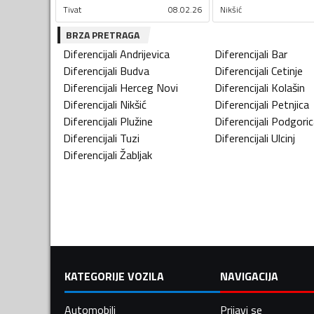
Tivat
08.02.26
Nikšić
BRZA PRETRAGA
Diferencijali
Andrijevica
Diferencijali
Bar
Diferencijali
Budva
Diferencijali
Cetinje
Diferencijali
Herceg Novi
Diferencijali
Kolašin
Diferencijali
Nikšić
Diferencijali
Petnjica
Diferencijali
Plužine
Diferencijali
Podgoric
Diferencijali
Tuzi
Diferencijali
Ulcinj
Diferencijali
Žabljak
KATEGORIJE VOZILA
NAVIGACIJA
Automobili
Prijavi se