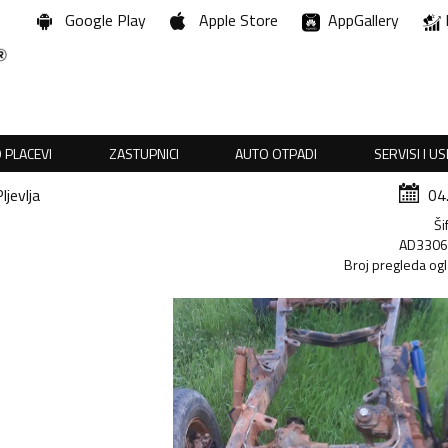
Google Play
Apple Store
AppGallery
 PLACEVI
ZASTUPNICI
AUTO OTPADI
SERVISI I U
ljevlja
04
Ši
AD330
Broj pregleda og