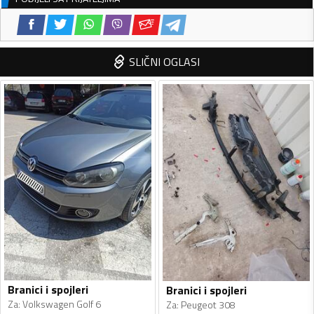
SLIČNI OGLASI
Branici i spojleri
Branici i spojleri
Za
:
Volkswagen Golf 6
Za
:
Peugeot 308