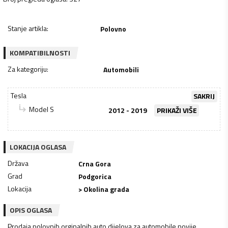
Stanje artikla
:
Polovno
KOMPATIBILNOSTI
Za kategoriju
:
Automobili
Tesla
SAKRIJ
Model S
2012 - 2019
PRIKAŽI VIŠE
LOKACIJA OGLASA
Država
Crna Gora
Grad
Podgorica
Lokacija
> Okolina grada
OPIS OGLASA
Prodaja polovnih orginalnih auto dijelova za automobile novije