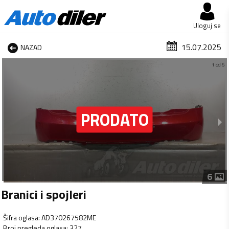
Uloguj se
15.07.2025
NAZAD
1 od 6
6
Branici i spojleri
Šifra oglasa
:
AD370267582ME
Broj pregleda oglasa
:
327