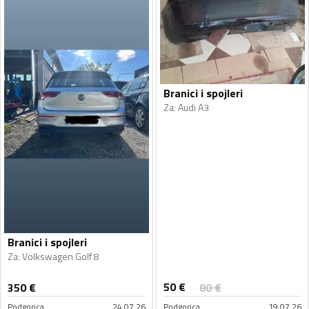
Branici i spojleri
Za
:
Audi A3
Branici i spojleri
Za
:
Volkswagen Golf 8
50
€
350
€
80
€
Podgorica
24.07.26
Podgorica
19.07.26