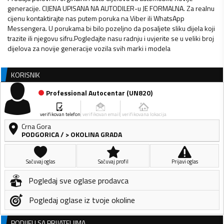
generacije. CIJENA UPISANA NA AUTODILER-u JE FORMALNA. Za realnu
cijenu kontaktirajte nas putem poruka na Viber ili WhatsApp
Messengera. U porukama bi bilo pozeljno da posaljete sliku dijela koji
trazite ili njegovu sifru.Pogledajte nasu radnju i uvjerite se u veliki broj
dijelova za novije generacije vozila svih marki i modela
KORISNIK
Professional Autocentar
(
UN820
)
verifikovan telefon
verifikovan email
verifikovana lokacija
Crna Gora
PODGORICA
/
> OKOLINA GRADA
Sačuvaj oglas
Sačuvaj profil
Prijavi oglas
Pogledaj sve oglase prodavca
Pogledaj oglase iz tvoje okoline
PODIJELI SA PRIJATELJIMA