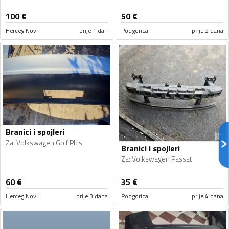
100
€
50
€
Herceg Novi
prije 1 dan
Podgorica
prije 2 dana
Branici i spojleri
Za
:
Volkswagen Golf Plus
Branici i spojleri
Za
:
Volkswagen Passat
60
€
35
€
Herceg Novi
prije 3 dana
Podgorica
prije 4 dana