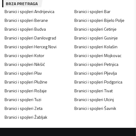
BRZA PRETRAGA
Branici i spojleri
Andrijevica
Branici i spojleri
Bar
Branici i spojleri
Berane
Branici i spojleri
Bijelo Polje
Branici i spojleri
Budva
Branici i spojleri
Cetinje
Branici i spojleri
Danilovgrad
Branici i spojleri
Gusinje
Branici i spojleri
Herceg Novi
Branici i spojleri
Kolašin
Branici i spojleri
Kotor
Branici i spojleri
Mojkovac
Branici i spojleri
Nikšić
Branici i spojleri
Petnjica
Branici i spojleri
Plav
Branici i spojleri
Pljevlja
Branici i spojleri
Plužine
Branici i spojleri
Podgorica
Branici i spojleri
Rožaje
Branici i spojleri
Tivat
Branici i spojleri
Tuzi
Branici i spojleri
Ulcinj
Branici i spojleri
Zeta
Branici i spojleri
Šavnik
Branici i spojleri
Žabljak