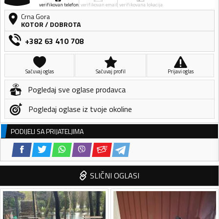
verifikovan telefon
verifikovan email
verifikovana lokacija
Crna Gora
KOTOR
/
DOBROTA
+382 63 410 708
Sačuvaj oglas
Sačuvaj profil
Prijavi oglas
Pogledaj sve oglase prodavca
Pogledaj oglase iz tvoje okoline
PODIJELI SA PRIJATELJIMA
SLIČNI OGLASI