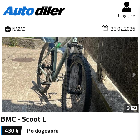
Uloguj se
23.02.2026
NAZAD
1 od 3
3
BMC - Scoot L
430
€
Po dogovoru