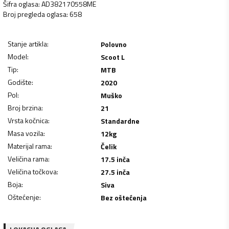
Šifra oglasa
:
AD382170558ME
Broj pregleda oglasa
:
658
Stanje artikla
:
Polovno
Model
:
Scoot L
Tip
:
MTB
Godište
:
2020
Pol
:
Muško
Broj brzina
:
21
Vrsta kočnica
:
Standardne
Masa vozila
:
12
kg
Materijal rama
:
Čelik
Veličina rama
:
17.5 inča
Veličina točkova
:
27.5 inča
Boja
:
Siva
Oštećenje
:
Bez oštećenja