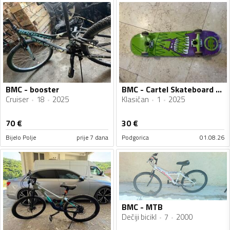
BMC - booster
BMC - Cartel Skateboard Monster
Cruiser
18
2025
Klasičan
1
2025
70
€
30
€
Bijelo Polje
prije 7 dana
Podgorica
01.08.26
BMC - MTB
Dečiji bicikl
7
2000