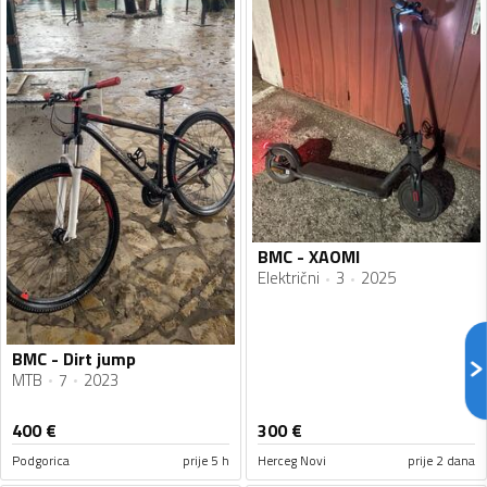
BMC - XAOMI
Električni
3
2025
BMC - Dirt jump
MTB
7
2023
400
€
300
€
Podgorica
prije 5 h
Herceg Novi
prije 2 dana