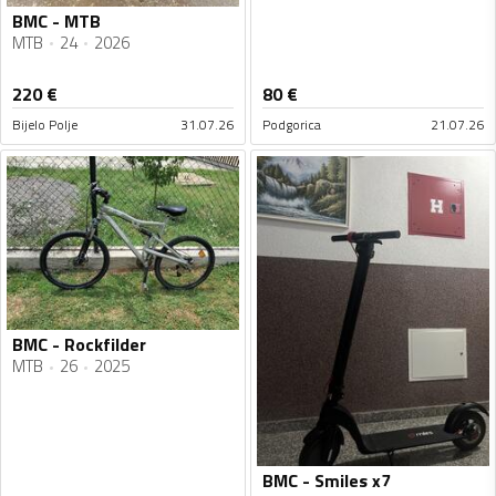
BMC - MTB
MTB
24
2026
220
€
80
€
Bijelo Polje
31.07.26
Podgorica
21.07.26
BMC - Rockfilder
MTB
26
2025
BMC - Smiles x7