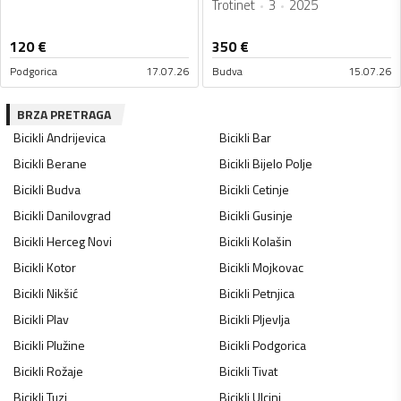
Trotinet
3
2025
120
€
350
€
Podgorica
17.07.26
Budva
15.07.26
BRZA PRETRAGA
Bicikli
Andrijevica
Bicikli
Bar
Bicikli
Berane
Bicikli
Bijelo Polje
Bicikli
Budva
Bicikli
Cetinje
Bicikli
Danilovgrad
Bicikli
Gusinje
Bicikli
Herceg Novi
Bicikli
Kolašin
Bicikli
Kotor
Bicikli
Mojkovac
Bicikli
Nikšić
Bicikli
Petnjica
Bicikli
Plav
Bicikli
Pljevlja
Bicikli
Plužine
Bicikli
Podgorica
Bicikli
Rožaje
Bicikli
Tivat
Bicikli
Tuzi
Bicikli
Ulcinj