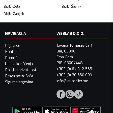
Bicikli
Zeta
Bicikli
Šavnik
Bicikli
Žabljak
NAVIGACIJA
WEBLAB D.O.O.
Jovana Tomaševića 1,
Prijavi se
Bar, 85000
Kontakt
Crna Gora
Pomoć
PIB: 03007448
Uslovi korišćenja
+382 (0) 67 312 555
Politika privatnosti
+382 (0) 30 550 099
Prava potrošača
info@autodiler.me
Sigurna trgovina