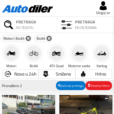
Uloguj se
PRETRAGA
PRETRAGA
PO TEKSTU
PO FILTERIMA
Motori i Bicikli
Bicikli
Motori
Bicikli
ATV Quad
Motorne sanke
Karting
Novo u 24h
Sniženo
Hitno
Pronađeno
2
Sačuvaj pretragu
Resetuj filtere