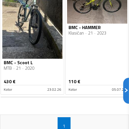
BMC - HAMMER
Klasičan
21
2023
BMC - Scoot L
MTB
21
2020
430
€
110
€
Kotor
23.02.26
Kotor
05.07.25
1