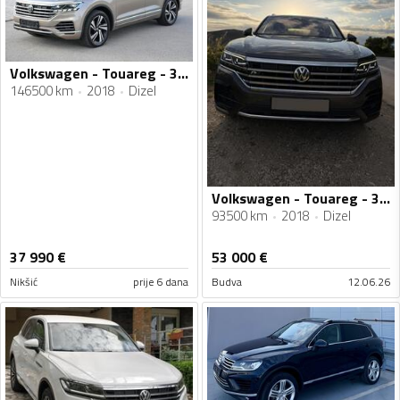
Volkswagen - Touareg - 3.0 TDI 286 HP
146500 km
2018
Dizel
Volkswagen - Touareg - 3.0 TDI
93500 km
2018
Dizel
37 990
€
53 000
€
Nikšić
prije 6 dana
Budva
12.06.26