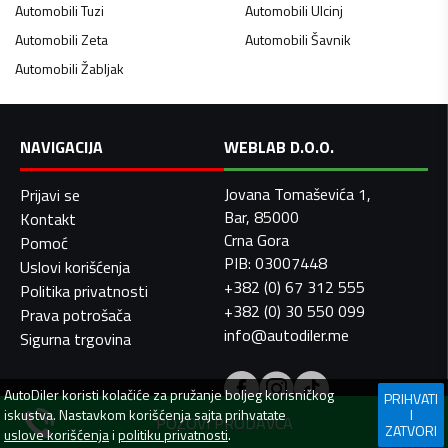
Automobili
Tuzi
Automobili
Ulcinj
Automobili
Zeta
Automobili
Šavnik
Automobili
Žabljak
NAVIGACIJA
WEBLAB D.O.O.
Jovana Tomaševića 1,
Prijavi se
Bar, 85000
Kontakt
Crna Gora
Pomoć
PIB: 03007448
Uslovi korišćenja
+382 (0) 67 312 555
Politika privatnosti
+382 (0) 30 550 099
Prava potrošača
info@autodiler.me
Sigurna trgovina
AutoDiler
koristi kolačiće za pružanje boljeg korisničkog
PRIHVATI
iskustva. Nastavkom korišćenja sajta prihvatate
I
POZOVI PRODAVCA
ZATVORI
uslove korišćenja
i
politiku privatnosti
.