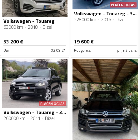
PLAĆEN OGLAS
Volkswagen - Touareg - 3.0
228000 km
2016
Dizel
Volkswagen - Touareg
63000 km
2018
Dizel
53 200
€
19 600
€
Bar
02.09.24
Podgorica
prije 2 dana
PLAĆEN OGLAS
Volkswagen - Touareg - 3.0 TDI FULL OPREMA NA IME KUPCA
260000 km
2011
Dizel