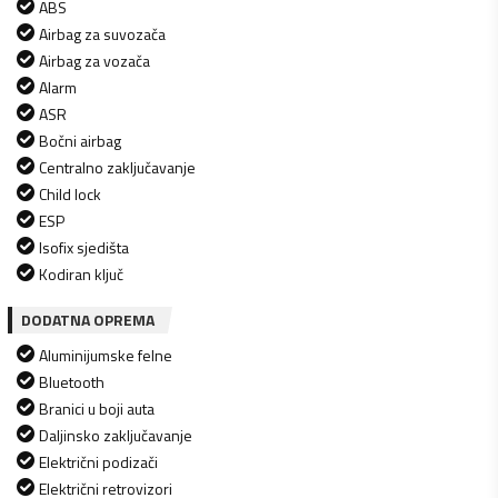
ABS
Airbag za suvozača
Airbag za vozača
Alarm
ASR
Bočni airbag
Centralno zaključavanje
Child lock
ESP
Isofix sjedišta
Kodiran ključ
DODATNA OPREMA
Aluminijumske felne
Bluetooth
Branici u boji auta
Daljinsko zaključavanje
Električni podizači
Električni retrovizori