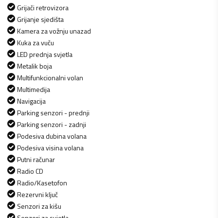
Grijači retrovizora
Grijanje sjedišta
Kamera za vožnju unazad
Kuka za vuču
LED prednja svjetla
Metalik boja
Multifunkcionalni volan
Multimedija
Navigacija
Parking senzori - prednji
Parking senzori - zadnji
Podesiva dubina volana
Podesiva visina volana
Putni računar
Radio CD
Radio/Kasetofon
Rezervni ključ
Senzori za kišu
Senzori za svjetla