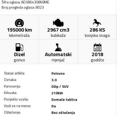
Šifra oglasa
:
AD386430868ME
Broj pregleda oglasa
:
8023
195000
km
2967
cm3
286
KS
kilometraža
kubikaža
konjska snaga
Dizel
Automatski
2018
gorivo
mjenjač
godište
Stanje artikla
:
Polovno
Oznaka
:
3.0
Karoserija
:
Džip / SUV
Kilovata
:
210
kW
Porijeklo vozila
:
Domaće tablice
Vodi se na mene
:
Da
Oštećenje
:
Bez oštećenja