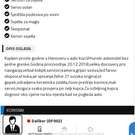
Servo volan
Sjedišta podesiva po visini
Svjetla za maglu
Tempomat
Xenon svjetla
OPIS OGLASA
Kupljen prosle godine u Hanoveru u auto kuci.Vrhunski automobil bez
ijedne greske.Godina proizvodnje 20.12.2018,velika discovery pro
navigacija,virtual kokpit,senzori,kamera,grijaci siceva,led farovi
stopovi,el kuka,air vjesanje,felne 21 suzuka original,el
gepek,odradjena keramicka zastita,nove prednje kocnice,mali
servis,moguca svaka provjera po zelji kupca.Za ozbiljnog kupca
dogovor oko cijene na licu mjesta kad se pogleda auto.
KORISNIK
Dalibor
(
DF002
)
verifikovan telefon
verifikovan email
verifikovana lokacija