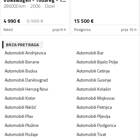
Volkswagen - Touareg - Touareg 2,5 tdi
286000 km
2006
Dizel
4 990
€
6 900
€
15 500
€
Nikšić
prije 9 h
Podgorica
prije 10 h
BRZA PRETRAGA
Automobili
Andrijevica
Automobili
Bar
Automobili
Berane
Automobili
Bijelo Polje
Automobili
Budva
Automobili
Cetinje
Automobili
Danilovgrad
Automobili
Gusinje
Automobili
Herceg Novi
Automobili
Kolašin
Automobili
Kotor
Automobili
Mojkovac
Automobili
Nikšić
Automobili
Petnjica
Automobili
Plav
Automobili
Pljevlja
Automobili
Plužine
Automobili
Podgorica
Automobili
Rožaje
Automobili
Tivat