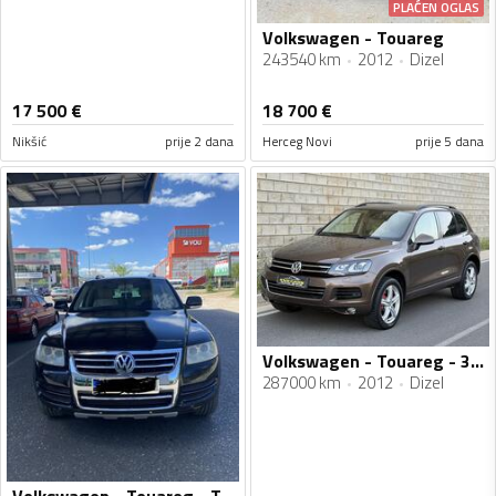
PLAĆEN OGLAS
Volkswagen - Touareg
243540 km
2012
Dizel
17 500
€
18 700
€
Nikšić
prije 2 dana
Herceg Novi
prije 5 dana
Volkswagen - Touareg - 3.0 TDI
287000 km
2012
Dizel