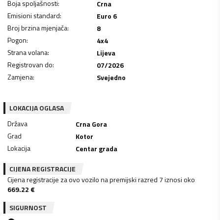
Boja spoljašnosti
:
Crna
Emisioni standard
:
Euro 6
Broj brzina mjenjača
:
8
Pogon
:
4x4
Strana volana
:
Lijeva
Registrovan do
:
07/2026
Zamjena
:
Svejedno
LOKACIJA OGLASA
Država
Crna Gora
Grad
Kotor
Lokacija
Centar grada
CIJENA REGISTRACIJE
Cijena registracije za ovo vozilo na premijski razred 7 iznosi oko
669.22
€
SIGURNOST