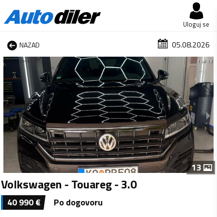
Uloguj se
05.08.2026
NAZAD
1 od 13
13
Volkswagen - Touareg - 3.0
40 990
€
Po dogovoru