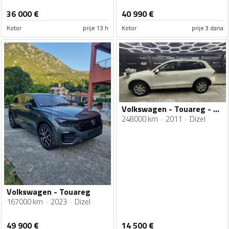
36 000
€
40 990
€
Kotor
prije 13 h
Kotor
prije 3 dana
Volkswagen - Touareg - 3.0 TDI 4x4
248000 km
2011
Dizel
Volkswagen - Touareg
167000 km
2023
Dizel
49 900
€
14 500
€