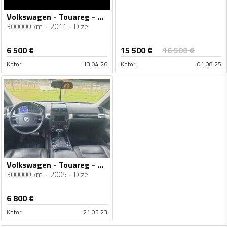
Volkswagen - Touareg - 2.0
300000 km
2011
Dizel
15 500
€
6 500
€
16 500
€
Kotor
13.04.26
Kotor
01.08.25
Volkswagen - Touareg - 50v10tdi
300000 km
2005
Dizel
6 800
€
Kotor
21.05.23