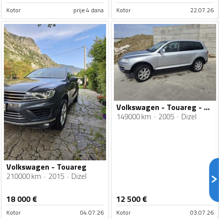
Kotor
prije 4 dana
Kotor
22.07.26
Volkswagen - Touareg - 3.0 TDI
149000 km
2005
Dizel
Volkswagen - Touareg
210000 km
2015
Dizel
18 000
€
12 500
€
Kotor
04.07.26
Kotor
03.07.26