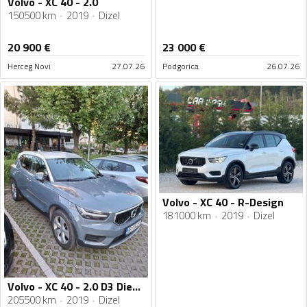
Volvo - XC 40 - 2.0
150500 km
2019
Dizel
20 900
€
23 000
€
Herceg Novi
27.07.26
Podgorica
26.07.26
Volvo - XC 40 - R-Design
181000 km
2019
Dizel
Volvo - XC 40 - 2.0 D3 Diesel Automatic
205500 km
2019
Dizel