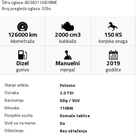
Šifra oglasa
:
AD382116878ME
Broj pregleda oglasa
:
3264
126000
km
2000
cm3
150
KS
kilometraža
kubikaža
konjska snaga
Dizel
Manuelni
2019
gorivo
mjenjač
godište
Stanje artikla
:
Polovno
Oznaka
:
2.0 TDI
Karoserija
:
Džip / SUV
Kilovata
:
110
kW
Porijeklo vozila
:
Domaće tablice
Vodi se na mene
:
Da
Oštećenje
:
Bez oštećenja