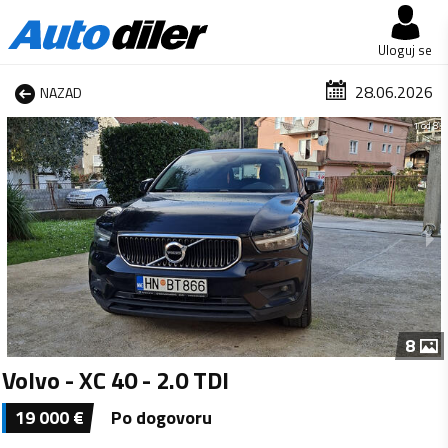
Uloguj se
28.06.2026
NAZAD
1 od 8
8
Volvo - XC 40 - 2.0 TDI
19 000
€
Po dogovoru