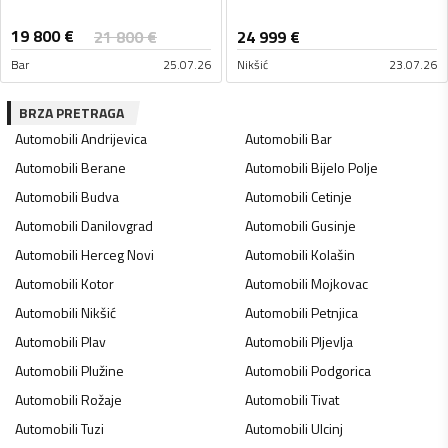
19 800
€
21 800
€
24 999
€
Bar
25.07.26
Nikšić
23.07.26
BRZA PRETRAGA
Automobili
Andrijevica
Automobili
Bar
Automobili
Berane
Automobili
Bijelo Polje
Automobili
Budva
Automobili
Cetinje
Automobili
Danilovgrad
Automobili
Gusinje
Automobili
Herceg Novi
Automobili
Kolašin
Automobili
Kotor
Automobili
Mojkovac
Automobili
Nikšić
Automobili
Petnjica
Automobili
Plav
Automobili
Pljevlja
Automobili
Plužine
Automobili
Podgorica
Automobili
Rožaje
Automobili
Tivat
Automobili
Tuzi
Automobili
Ulcinj