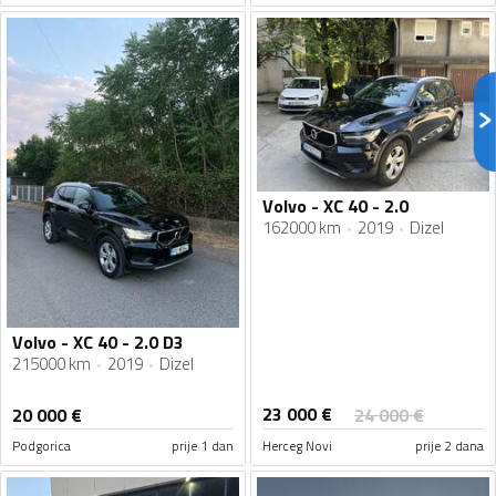
Volvo - XC 40 - 2.0
162000 km
2019
Dizel
Volvo - XC 40 - 2.0 D3
215000 km
2019
Dizel
23 000
€
20 000
€
24 000
€
Podgorica
prije 1 dan
Herceg Novi
prije 2 dana