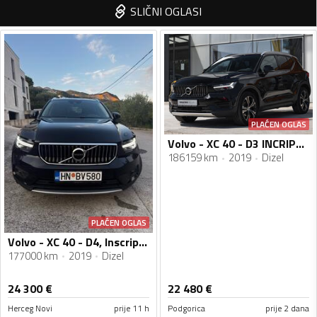
SLIČNI OGLASI
PLAĆEN OGLAS
Volvo - XC 40 - D3 INCRIPTION
186159 km
2019
Dizel
PLAĆEN OGLAS
Volvo - XC 40 - D4, Inscription
177000 km
2019
Dizel
24 300
€
22 480
€
Herceg Novi
prije 11 h
Podgorica
prije 2 dana