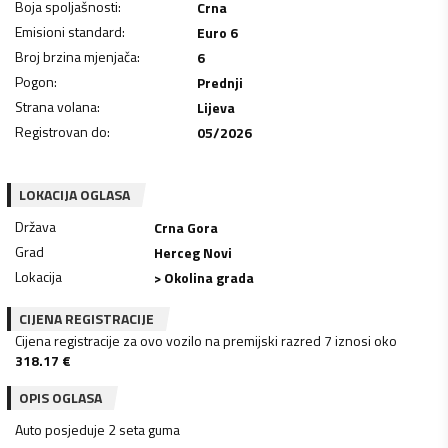
Boja spoljašnosti
:
Crna
Emisioni standard
:
Euro 6
Broj brzina mjenjača
:
6
Pogon
:
Prednji
Strana volana
:
Lijeva
Registrovan do
:
05/2026
LOKACIJA OGLASA
Država
Crna Gora
Grad
Herceg Novi
Lokacija
> Okolina grada
CIJENA REGISTRACIJE
Cijena registracije za ovo vozilo na premijski razred 7 iznosi oko
318.17
€
OPIS OGLASA
Auto posjeduje 2 seta guma