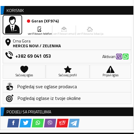
KORISNIK
Goran
(
XF974
)
verifikovan telefon
verifikovan email
verifikovana lokacija
Crna Gora
HERCEG NOVI
/
ZELENIKA
+382 69 041 053
Aktivan
Sačuvaj oglas
Sačuvaj profil
Prijavi oglas
Pogledaj sve oglase prodavca
Pogledaj oglase iz tvoje okoline
PODIJELI SA PRIJATELJIMA