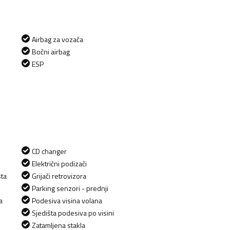
Airbag za vozača
Bočni airbag
ESP
CD changer
Električni podizači
šta
Grijači retrovizora
Parking senzori - prednji
a
Podesiva visina volana
Sjedišta podesiva po visini
Zatamljena stakla