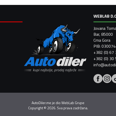
WEBLAB D.O
Jovana Toma
Bar, 85000
Crna Gora
PIB: 03007
+382 (0) 67
+382 (0) 30
info@autodi
AutoDiler.me je dio
WebLab Grupe
Copyright
©
2026. Sva prava zadržana.