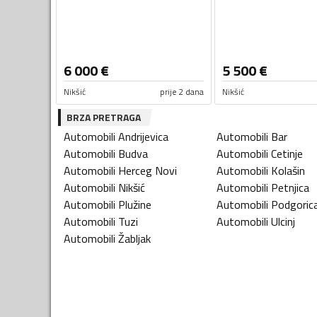
6 000
€
5 500
€
Nikšić
prije 2 dana
Nikšić
BRZA PRETRAGA
Automobili
Andrijevica
Automobili
Bar
Automobili
Budva
Automobili
Cetinje
Automobili
Herceg Novi
Automobili
Kolašin
Automobili
Nikšić
Automobili
Petnjica
Automobili
Plužine
Automobili
Podgoric
Automobili
Tuzi
Automobili
Ulcinj
Automobili
Žabljak