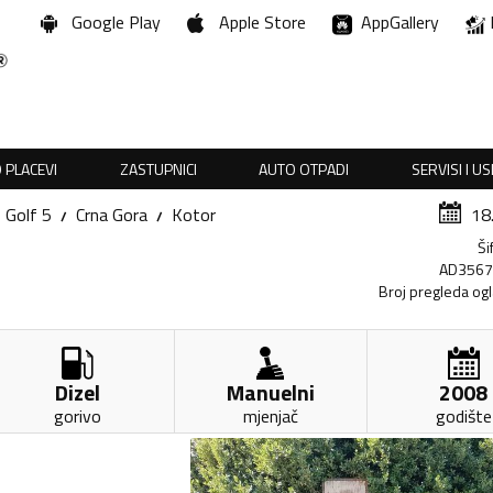
Google Play
Apple Store
AppGallery
 PLACEVI
ZASTUPNICI
AUTO OTPADI
SERVISI I U
Golf 5
Crna Gora
Kotor
18
Ši
AD356
Broj pregleda og
Dizel
Manuelni
2008
gorivo
mjenjač
godište