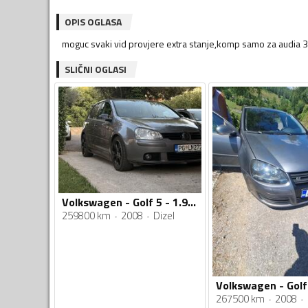
OPIS OGLASA
moguc svaki vid provjere extra stanje,komp samo za audia 
SLIČNI OGLASI
Volkswagen - Golf 5 - 1.9 TDI
259800 km
2008
Dizel
267500 km
2008