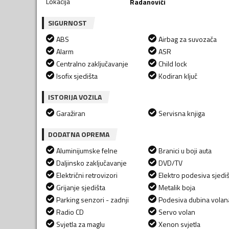
Lokacija
Radanovići
SIGURNOST
ABS
Airbag za suvozača
Alarm
ASR
Centralno zaključavanje
Child lock
Isofix sjedišta
Kodiran ključ
ISTORIJA VOZILA
Garažiran
Servisna knjiga
DODATNA OPREMA
Aluminijumske felne
Branici u boji auta
Daljinsko zaključavanje
DVD/TV
Električni retrovizori
Elektro podesiva sjedi
Grijanje sjedišta
Metalik boja
Parking senzori - zadnji
Podesiva dubina volan
Radio CD
Servo volan
Svjetla za maglu
Xenon svjetla