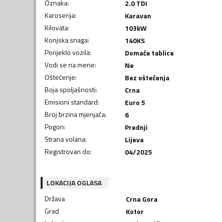
Oznaka
:
2.0 TDI
Karoserija
:
Karavan
Kilovata
:
103
kW
Konjska snaga
:
140
KS
Porijeklo vozila
:
Domaće tablice
Vodi se na mene
:
Ne
Oštećenje
:
Bez oštećenja
Boja spoljašnosti
:
Crna
Emisioni standard
:
Euro 5
Broj brzina mjenjača
:
6
Pogon
:
Prednji
Strana volana
:
Lijeva
Registrovan do
:
04/2025
LOKACIJA OGLASA
Država
Crna Gora
Grad
Kotor