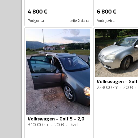
4 800
€
6 800
€
Podgorica
prije 2 dana
Andrijevica
223000 km
2008
Volkswagen - Golf 5 - 2,0
310000 km
2008
Dizel