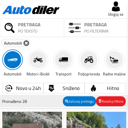
Uloguj se
PRETRAGA
PRETRAGA
PO TEKSTU
PO FILTERIMA
Automobili
Automobili
Motori i Bicikli
Transport
Poljoprivreda
Radne mašine
Novo u 24h
Sniženo
Hitno
Pronađeno
28
Sačuvaj pretragu
Resetuj filtere