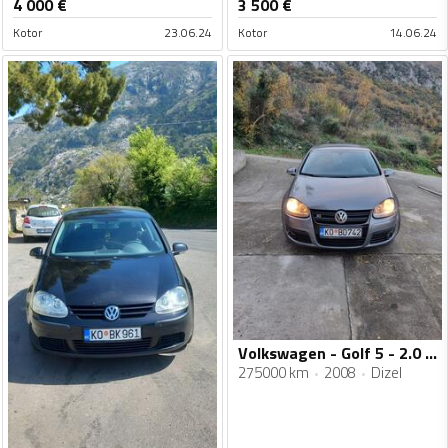
4 000
€
3 500
€
Kotor
23.06.24
Kotor
14.06.24
Volkswagen - Golf 5 - 2.0 TDI
275000 km
2008
Dizel