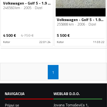
Volkswagen - Golf 5 - 1.9 TDI
246560 km
2005
Dizel
Volkswagen - Golf 5 - 1.9tdi
255888 km
2006
Dizel
4 500
€
4 750
€
5 500
€
Kotor
22.01.24
Kotor
11.03.22
1
NAVIGACIJA
WEBLAB D.O.O.
Jovana Tomaševića 1,
Prijavi se