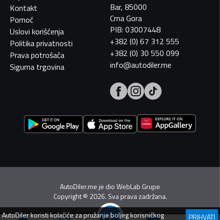
Bar, 85000
Kontakt
Crna Gora
Pomoć
PIB: 03007448
Uslovi korišćenja
+382 (0) 67 312 555
Politika privatnosti
+382 (0) 30 550 099
Prava potrošača
info@autodiler.me
Sigurna trgovina
AutoDiler.me je dio
WebLab Grupe
Copyright
©
2026. Sva prava zadržana.
AutoDiler
koristi kolačiće za pružanje boljeg korisničkog
PRIHVATI