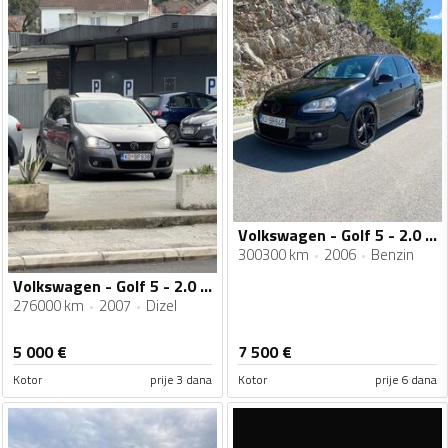
Volkswagen - Golf 5 - 2.0 GTI
300300 km
2006
Benzin
Volkswagen - Golf 5 - 2.0 TDI
276000 km
2007
Dizel
5 000
€
7 500
€
Kotor
prije 3 dana
Kotor
prije 6 dana