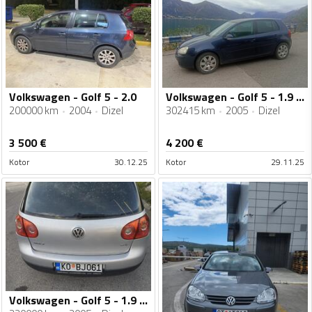
Volkswagen - Golf 5 - 2.0
Volkswagen - Golf 5 - 1.9 TDI
200000 km
2004
Dizel
302415 km
2005
Dizel
3 500
€
4 200
€
Kotor
30.12.25
Kotor
29.11.25
Volkswagen - Golf 5 - 1.9 dizel