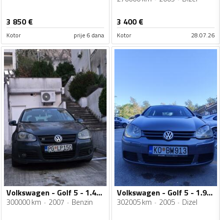
3 850
€
3 400
€
Kotor
prije 6 dana
Kotor
28.07.26
Volkswagen - Golf 5 - 1.4tsi
Volkswagen - Golf 5 - 1.9TDI
300000 km
2007
Benzin
302005 km
2005
Dizel