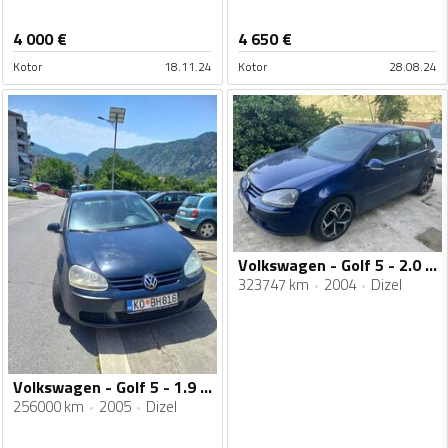
4 000
€
4 650
€
Kotor
18.11.24
Kotor
28.08.24
Volkswagen - Golf 5 - 2.0 tdi
323747 km
2004
Dizel
Volkswagen - Golf 5 - 1.9 TDI
256000 km
2005
Dizel