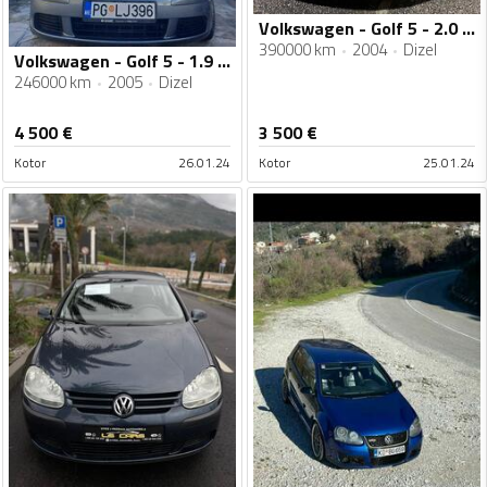
Volkswagen - Golf 5 - 2.0 TDI
390000 km
2004
Dizel
Volkswagen - Golf 5 - 1.9 BKC
246000 km
2005
Dizel
4 500
€
3 500
€
Kotor
26.01.24
Kotor
25.01.24