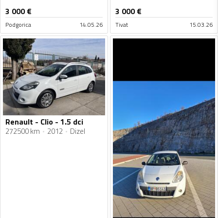
3 000
€
3 000
€
Podgorica
14.05.26
Tivat
15.03.26
Renault - Clio - 1.5 dci
272500 km
2012
Dizel