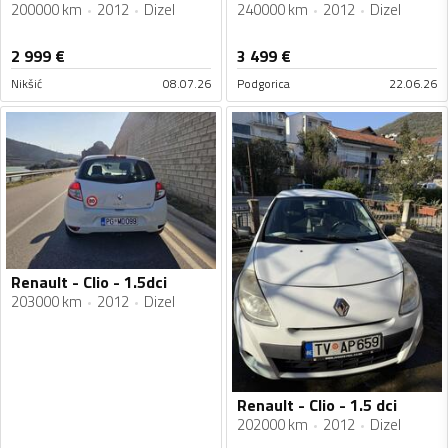
200000 km
2012
Dizel
240000 km
2012
Dizel
2 999
€
3 499
€
Nikšić
08.07.26
Podgorica
22.06.26
Renault - Clio - 1.5dci
203000 km
2012
Dizel
Renault - Clio - 1.5 dci
202000 km
2012
Dizel