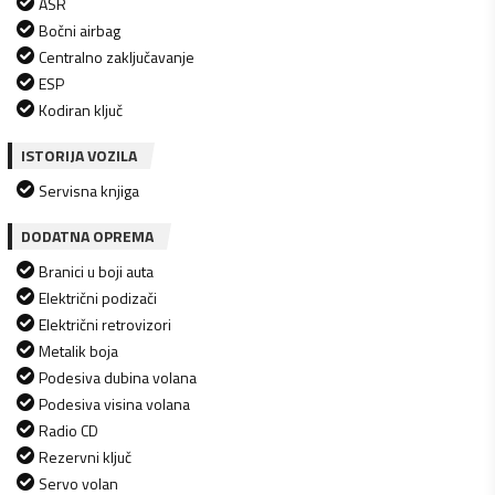
ASR
Bočni airbag
Centralno zaključavanje
ESP
Kodiran ključ
ISTORIJA VOZILA
Servisna knjiga
DODATNA OPREMA
Branici u boji auta
Električni podizači
Električni retrovizori
Metalik boja
Podesiva dubina volana
Podesiva visina volana
Radio CD
Rezervni ključ
Servo volan