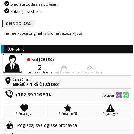
Sjedišta podesiva po visini
Zatamljena stakla
OPIS OGLASA
na ime kupca,originalna kilometraza,2 kljuca
KORISNIK
rad
(
CA150
)
verifikovan telefon
verifikovan email
verifikovana lokacija
Crna Gora
NIKŠIĆ
/
NIKŠIĆ (UŽI DIO)
+382 69 716 514
Aktivan
Sačuvaj oglas
Sačuvaj profil
Prijavi oglas
Pogledaj sve oglase prodavca