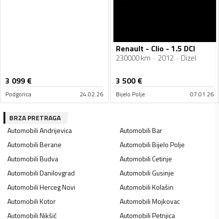
Renault - Clio - 1.5 DCI
230000 km
2012
Dizel
3 099
€
3 500
€
Podgorica
24.02.26
Bijelo Polje
07.01.26
BRZA PRETRAGA
Automobili
Andrijevica
Automobili
Bar
Automobili
Berane
Automobili
Bijelo Polje
Automobili
Budva
Automobili
Cetinje
Automobili
Danilovgrad
Automobili
Gusinje
Automobili
Herceg Novi
Automobili
Kolašin
Automobili
Kotor
Automobili
Mojkovac
Automobili
Nikšić
Automobili
Petnjica