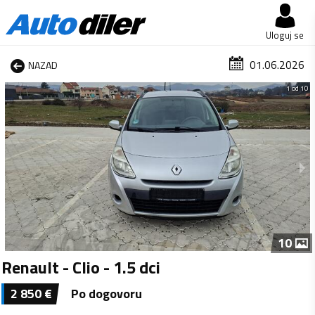
Uloguj se
01.06.2026
NAZAD
1 od 10
10
Renault - Clio - 1.5 dci
2 850
€
Po dogovoru