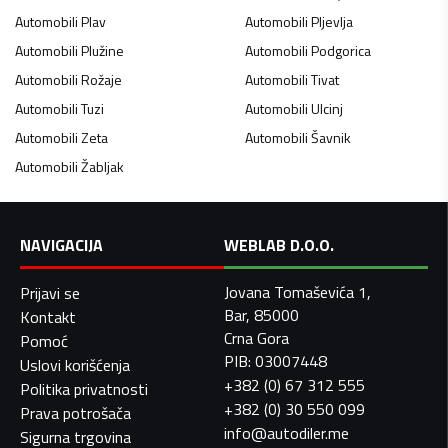
Automobili
Plav
Automobili
Pljevlja
Automobili
Plužine
Automobili
Podgorica
Automobili
Rožaje
Automobili
Tivat
Automobili
Tuzi
Automobili
Ulcinj
Automobili
Zeta
Automobili
Šavnik
Automobili
Žabljak
NAVIGACIJA
WEBLAB D.O.O.
Jovana Tomaševića 1,
Prijavi se
Bar, 85000
Kontakt
Crna Gora
Pomoć
PIB: 03007448
Uslovi korišćenja
+382 (0) 67 312 555
Politika privatnosti
+382 (0) 30 550 099
Prava potrošača
info@autodiler.me
Sigurna trgovina