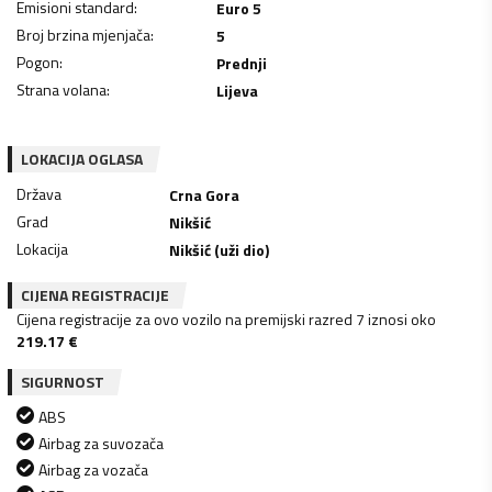
Emisioni standard
:
Euro 5
Broj brzina mjenjača
:
5
Pogon
:
Prednji
Strana volana
:
Lijeva
LOKACIJA OGLASA
Država
Crna Gora
Grad
Nikšić
Lokacija
Nikšić (uži dio)
CIJENA REGISTRACIJE
Cijena registracije za ovo vozilo na premijski razred 7 iznosi oko
219.17
€
SIGURNOST
ABS
Airbag za suvozača
Airbag za vozača