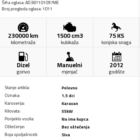
Šifra oglasa
:
AD387101097ME
Broj pregleda oglasa
:
1011
230000
km
1500
cm3
75
KS
kilometraža
kubikaža
konjska snaga
Dizel
Manuelni
2012
gorivo
mjenjač
godište
Stanje artikla
:
Polovno
Oznaka
:
1.5 dci
Karoserija
:
Karavan
Kilovata
:
55
kW
Porijeklo vozila
:
Na ime kupca
Oštećenje
:
Bez oštećenja
Boja spoljašnosti
:
Siva