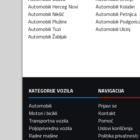
Automobili
Herceg Novi
Automobili
Kolašin
Automobili
Nikšić
Automobili
Petnjica
Automobili
Plužine
Automobili
Podgoric
Automobili
Tuzi
Automobili
Ulcinj
Automobili
Žabljak
KATEGORIJE VOZILA
NAVIGACIJA
Automobili
Prijavi se
Motori i bicikli
Kontakt
Transportna vozila
Pomoć
Poljoprivredna vozila
Uslovi korišćenja
Radne mašine
Politika privatnosti