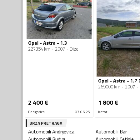
Opel - Astra - 1.3
227354 km
2007
Dizel
Opel - Astra - 1.7 
269000 km
2007
2 400
€
1 800
€
Podgorica
07.06.25
Kotor
BRZA PRETRAGA
Automobili
Andrijevica
Automobili
Bar
Automobili
Budva
Automobili
Cetinje