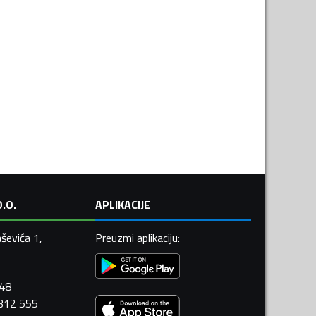
.O.
APLIKACIJE
ševića 1,
Preuzmi aplikaciju
:
448
 312 555