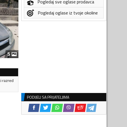
Pogledaj sve oglase prodavca
Pogledaj oglase iz tvoje okoline
5
ki razred
PODIJELI SA PRIJATELJIMA