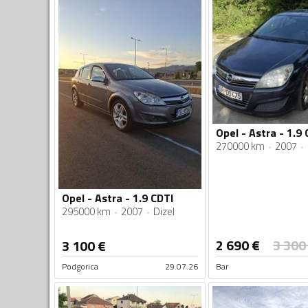
Opel - Astra - 1.9 
270000 km
2007
Opel - Astra - 1.9 CDTI
295000 km
2007
Dizel
2 690
€
3 300
3 100
€
Podgorica
29.07.26
Bar