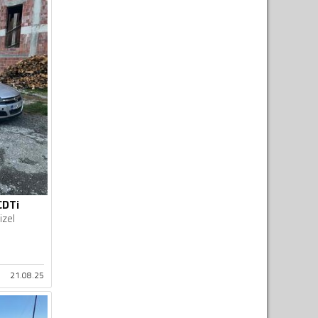
CDTi
izel
21.08.25