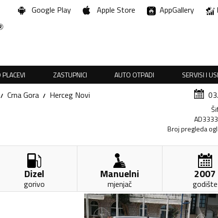
Google Play
Apple Store
AppGallery
 PLACEVI
ZASTUPNICI
AUTO OTPADI
SERVISI I U
Crna Gora
Herceg Novi
03
Ši
AD333
Broj pregleda og
Dizel
Manuelni
2007
gorivo
mjenjač
godište