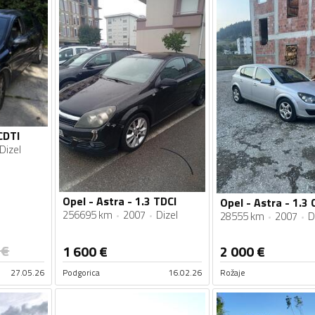
CDTI
Dizel
Opel - Astra - 1.3 TDCI
Opel - Astra - 1.3 
256695 km
2007
Dizel
28555 km
2007
D
€
1 600
€
2 000
€
27.05.26
Podgorica
16.02.26
Rožaje