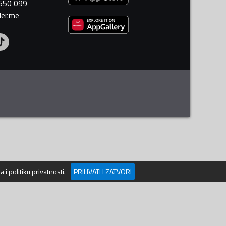
 550 099
ler.me
ja
i
politiku privatnosti
.
PRIHVATI I ZATVORI