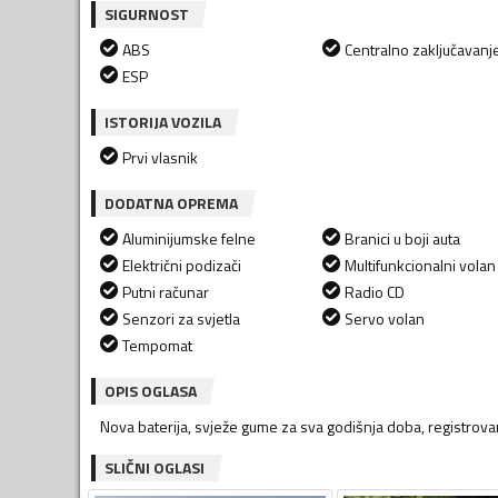
SIGURNOST
ABS
Centralno zaključavanj
ESP
ISTORIJA VOZILA
Prvi vlasnik
DODATNA OPREMA
Aluminijumske felne
Branici u boji auta
Električni podizači
Multifunkcionalni volan
Putni računar
Radio CD
Senzori za svjetla
Servo volan
Tempomat
OPIS OGLASA
Nova baterija, svježe gume za sva godišnja doba, registro
SLIČNI OGLASI