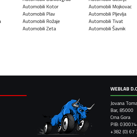
Automobili
Kotor
Automobili
Mojkovac
Automobili
Plav
Automobili
Pljevlja
a
Automobili
Rožaje
Automobili
Tivat
Automobili
Zeta
Automobili
Šavnik
WEBLAB D.O
Jovana Toma
Bar, 85000
Crna Gora
PIB: 03007
+382 (0) 67