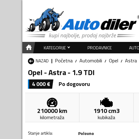
KATEGORIJE
PRODAVNICE
AUTO
Početna
Automobili
Opel
Astra
NAZAD
Opel - Astra - 1.9 TDI
4 000
€
Po dogovoru
210000
km
1910
cm3
kilometraža
kubikaža
Stanje artikla
:
Polovno