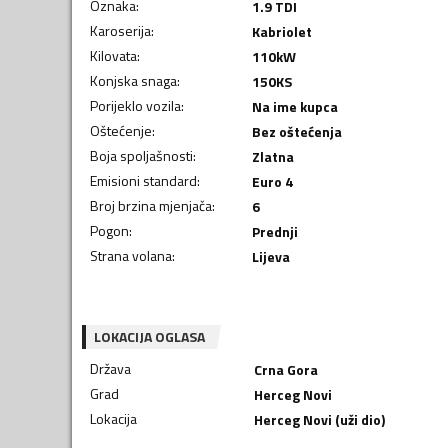
Oznaka
:
1.9 TDI
Karoserija
:
Kabriolet
Kilovata
:
110
kW
Konjska snaga
:
150
KS
Porijeklo vozila
:
Na ime kupca
Oštećenje
:
Bez oštećenja
Boja spoljašnosti
:
Zlatna
Emisioni standard
:
Euro 4
Broj brzina mjenjača
:
6
Pogon
:
Prednji
Strana volana
:
Lijeva
LOKACIJA OGLASA
Država
Crna Gora
Grad
Herceg Novi
Lokacija
Herceg Novi (uži dio)