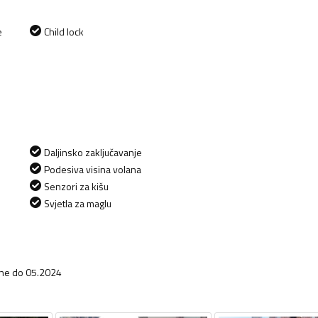
e
Child lock
Daljinsko zaključavanje
Podesiva visina volana
Senzori za kišu
Svjetla za maglu
vane do 05.2024