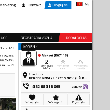
ME
Marketing
Kontakt
Uloguj se
SLUGE
REGISTRACIJA VOZILA
DODAJ OGLAS
KORISNIK
.12.2023
fra oglasa
:
Aleksei
(
KA7113
)
388263ME
lasa
:
3439
verifikovan
verifikovan
verifikovana
telefon
email
lokacija
Crna Gora
HERCEG NOVI
/
HERCEG NOVI (UŽI DIO)
+382 68 318 065
Aktivan
Sačuvaj oglas
Sačuvaj profil
Prijavi oglas