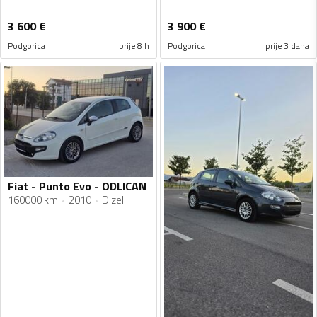
3 600
€
3 900
€
Podgorica
prije 8 h
Podgorica
prije 3 dana
Fiat - Punto Evo - ODLICAN
160000 km
2010
Dizel