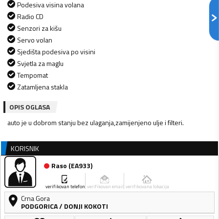
Podesiva visina volana
Radio CD
Senzori za kišu
Servo volan
Sjedišta podesiva po visini
Svjetla za maglu
Tempomat
Zatamljena stakla
OPIS OGLASA
auto je u dobrom stanju bez ulaganja,zamijenjeno ulje i filteri.
KORISNIK
Raso
(
EA933
)
verifikovan telefon
verifikovan email
verifikovana lokacija
Crna Gora
PODGORICA
/
DONJI KOKOTI