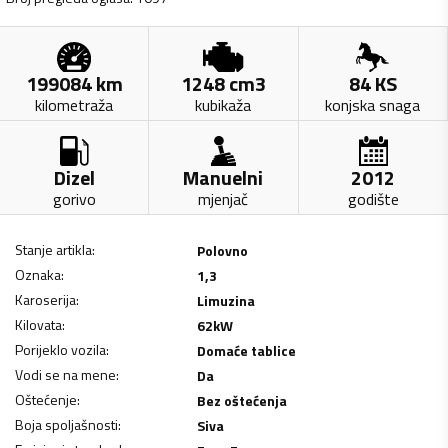
199084
km
1248
cm3
84
KS
kilometraža
kubikaža
konjska snaga
Dizel
Manuelni
2012
gorivo
mjenjač
godište
Stanje artikla
:
Polovno
Oznaka
:
1,3
Karoserija
:
Limuzina
Kilovata
:
62
kW
Porijeklo vozila
:
Domaće tablice
Vodi se na mene
:
Da
Oštećenje
:
Bez oštećenja
Boja spoljašnosti
:
Siva