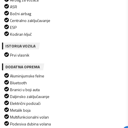
ASR
Bočni airbag
Centralno zaključavanje
ESP
Kodiran ključ
ISTORIJA VOZILA
Prvi vlasnik
DODATNA OPREMA
Aluminijumske felne
Bluetooth
Branici u boji auta
Daljinsko zaključavanje
Električni podizači
Metalik boja
Multifunkcionalni volan
Podesiva dubina volana