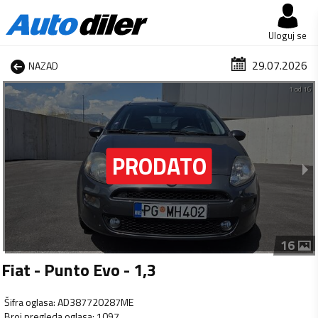
Uloguj se
29.07.2026
NAZAD
1 od 16
16
Fiat - Punto Evo - 1,3
Šifra oglasa
:
AD387720287ME
Broj pregleda oglasa
:
1097