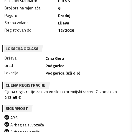
Emisioni standard
:
Euro 5
Broj brzina mjenjača
:
6
Pogon
:
Prednji
Strana volana
:
Lijeva
Registrovan do
:
12/2026
LOKACIJA OGLASA
Država
Crna Gora
Grad
Podgorica
Lokacija
Podgorica (uži dio)
CIJENA REGISTRACIJE
Cijena registracije za ovo vozilo na premijski razred 7 iznosi oko
213.45
€
SIGURNOST
ABS
Airbag za suvozača
Airbag za vozača